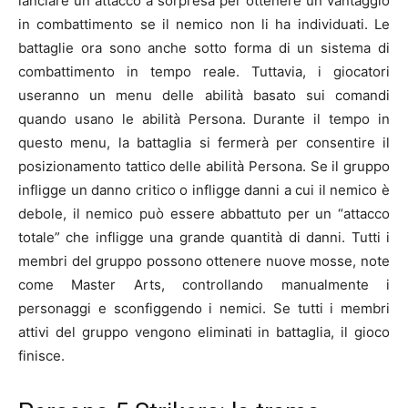
lanciare un attacco a sorpresa per ottenere un vantaggio
in combattimento se il nemico non li ha individuati. Le
battaglie ora sono anche sotto forma di un sistema di
combattimento in tempo reale. Tuttavia, i giocatori
useranno un menu delle abilità basato sui comandi
quando usano le abilità Persona. Durante il tempo in
questo menu, la battaglia si fermerà per consentire il
posizionamento tattico delle abilità Persona. Se il gruppo
infligge un danno critico o infligge danni a cui il nemico è
debole, il nemico può essere abbattuto per un “attacco
totale” che infligge una grande quantità di danni. Tutti i
membri del gruppo possono ottenere nuove mosse, note
come Master Arts, controllando manualmente i
personaggi e sconfiggendo i nemici. Se tutti i membri
attivi del gruppo vengono eliminati in battaglia, il gioco
finisce.