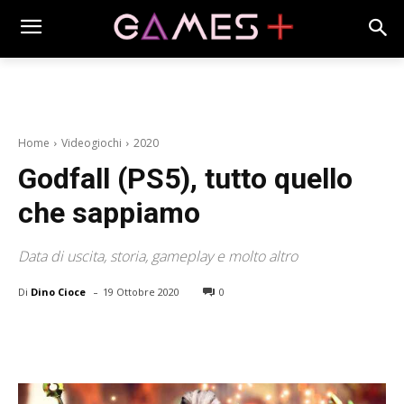
Home
Videogiochi
2020
Godfall (PS5), tutto quello
che sappiamo
Data di uscita, storia, gameplay e molto altro
-
Di
Dino Cioce
19 Ottobre 2020
0