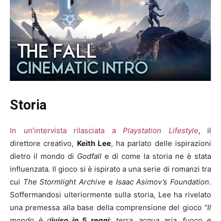
Storia
In un’intervista rilasciata a
Playstation Lifestyle
, il
direttore creativo,
Keith Lee
, ha parlato delle ispirazioni
dietro il mondo di
Godfall
e di come la storia ne è stata
influenzata. Il gioco si è ispirato a una serie di romanzi tra
cui
The Stormlight Archive
e
Isaac Asimov’s Foundation
.
Soffermandosi ulteriormente sulla storia, Lee ha rivelato
una premessa alla base della comprensione del gioco
“Il
mondo è d
iviso in 5 regni
: terra, acqua aria, fuoco e