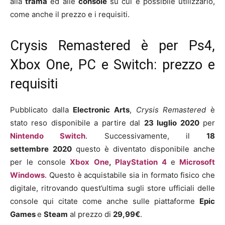
alla
trama
ed alle
console
su cui è possibile utilizzarlo,
come anche il prezzo e i requisiti.
Crysis Remastered è per Ps4,
Xbox One, PC e Switch: prezzo e
requisiti
Pubblicato dalla
Electronic Arts
,
Crysis Remastered
è
stato reso disponibile a partire dal
23
luglio
2020
per
Nintendo Switch
. Successivamente, il
18
settembre
2020
questo è diventato disponibile anche
per le console
Xbox One
,
PlayStation 4
e
Microsoft
Windows
. Questo è acquistabile sia in formato fisico che
digitale, ritrovando quest’ultima sugli store ufficiali delle
console qui citate come anche sulle piattaforme
Epic
Games
e
Steam
al prezzo di
29
,99€
.