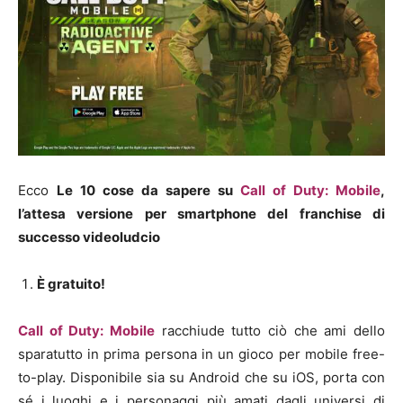
Ecco
Le 10 cose da sapere su
Call of Duty: Mobile
,
l’attesa versione per smartphone del franchise di
successo videoludcio
È gratuito!
Call of Duty: Mobile
racchiude tutto ciò che ami dello
sparatutto in prima persona in un gioco per mobile free-
to-play. Disponibile sia su Android che su iOS, porta con
sé i luoghi e i personaggi più amati dagli universi di