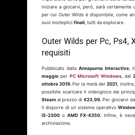
iniziare a giocarvi, però, sarà certamente u
per cui
Outer Wilds
è disponibile, come a
suoi molteplici
finali
, tutti da esplorare.
Outer Wilds per Pc, Ps4, 
requisiti
Pubblicato dalla
Annapurna Interactive
, 
maggio
per
PC
Microsoft Windows
, dal
ottobre 2019.
Per la metà del
2021
, inoltr
possibile scaricare il videogioco dai princi
Steam
al prezzo di
€23,99.
Per giocarvi d
il disporre di un sistema operativo
Windo
i5-2300
o
AMD FX-4350
. Infine, è nec
archiviazione.