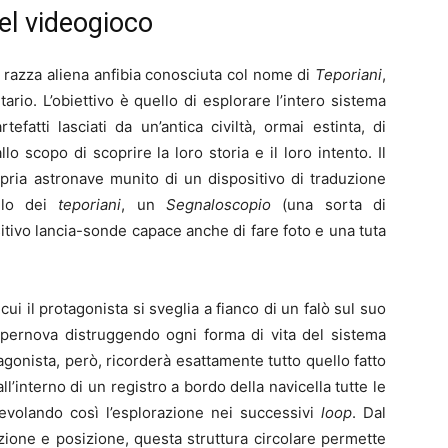
el videogioco
 razza aliena anfibia conosciuta col nome di
Teporiani
,
ario. L’obiettivo è quello di esplorare l’intero sistema
rtefatti lasciati da un’antica civiltà, ormai estinta, di
allo scopo di scoprire la loro storia e il loro intento. Il
opria astronave munito di un dispositivo di traduzione
lo dei
teporiani
, un
Segnaloscopio
(una sorta di
sitivo lancia-sonde capace anche di fare foto e una tuta
ui il protagonista si sveglia a fianco di un falò sul suo
supernova distruggendo ogni forma di vita del sistema
otagonista, però, ricorderà esattamente tutto quello fatto
l’interno di un registro a bordo della navicella tutte le
agevolando così l’esplorazione nei successivi
loop
. Dal
one e posizione, questa struttura circolare permette