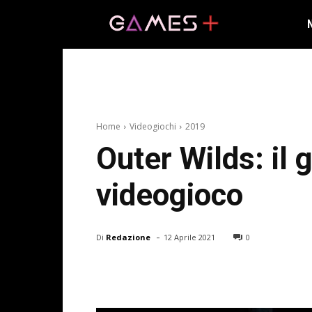
Home
Videogiochi
2019
Outer Wilds: il 
videogioco
-
Di
Redazione
12 Aprile 2021
0