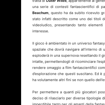
tratta di
Outer Wilds
, appartenente al gener
una serie di contesti fantascientifici di p
Beachum
, questo ha da subito ricevuto gra
stato infatti descritto come uno dei titoli 
videoludico, presentando tanto elementi 
interesse.
Il gioco è ambientato in un universo fantasy
spaziale che dovrà navigare all’interno di 
esploderà in una supernova resettando il gi
intatte, permettendogli di ricominciare l’es
rendere omaggio a film fantascientifici co
d’esplorazione che questi suscitano. Ed è 
ha volutamente altri fini se non quello dell
Per permettere a quanti più giocatori poss
deciso di rilasciarlo per diverse tipologie 
imperdibile tanto per gli amanti della fanta