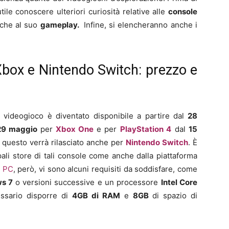
tile conoscere ulteriori curiosità relative alle
console
nche al suo
gameplay.
Infine, si elencheranno anche i
Xbox e Nintendo Switch: prezzo e
il videogioco è diventato disponibile a partire dal
28
29 maggio
per
Xbox One
e per
PlayStation 4
dal
15
e, questo verrà rilasciato anche per
Nintendo Switch
. È
pali store di tali console come anche dalla piattaforma
a
PC
, però, vi sono alcuni requisiti da soddisfare, come
ws 7
o versioni successive e un processore
Intel Core
essario disporre di
4GB di RAM
e
8GB
di spazio di