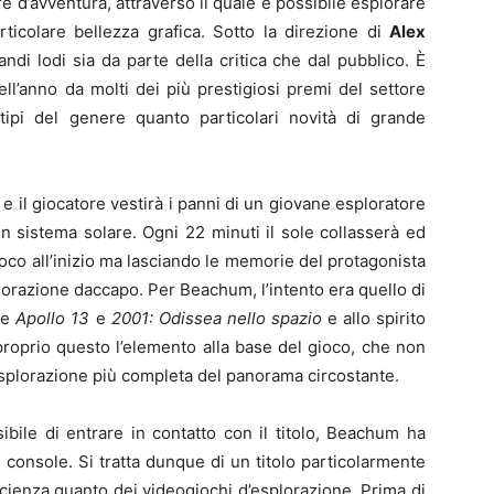
e d’avventura, attraverso il quale è possibile esplorare
articolare bellezza grafica. Sotto la direzione di
Alex
ndi lodi sia da parte della critica che dal pubblico. È
dell’anno da molti dei più prestigiosi premi del settore
tipi del genere quanto particolari novità di grande
 e il giocatore vestirà i panni di un giovane esploratore
un sistema solare. Ogni 22 minuti il sole collasserà ed
oco all’inizio ma lasciando le memorie del protagonista
plorazione daccapo. Per Beachum, l’intento era quello di
me
Apollo 13
e
2001: Odissea nello spazio
e allo spirito
proprio questo l’elemento alla base del gioco, che non
’esplorazione più completa del panorama circostante.
ibile di entrare in contatto con il titolo, Beachum ha
di console. Si tratta dunque di un titolo particolarmente
scienza quanto dei videogiochi d’esplorazione. Prima di