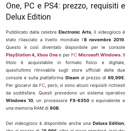
One, PC e PS4: prezzo, requisiti e
Delux Edition
Pubblicato dalla celebre
Electronic Arts
, il videogioco è
stato rilasciato a livello mondiale l’
8 novembre 2019
.
Questo è così diventato disponibile per le console
PlayStation 4
,
Xbox One
e per
PC
Microsoft Windows
. Il
titolo è acquistabile in formato fisico e digitale,
quest’ultimo ritrovabile sugli store ufficiali delle due
console e sulla piattaforma
Steam
al prezzo di
69,99€
.
Per giocarvi da
PC
, però, vi sono alcuni requisiti richiesti
da soddisfare. Questi prevedono un sistema operativo
Windows 10
, un processore
FX-6350
o equivalente e
una memoria RAM di
8GB
.
Del videogioco è disponibile anche una
Deluxe Edition
,
che al prezzo di 7
9,99€
, oltre al gioco standard, include: