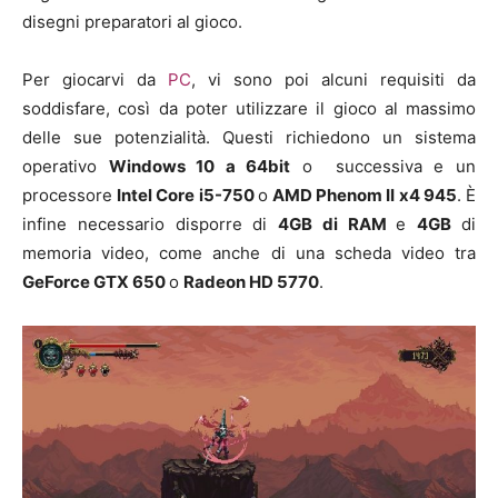
disegni preparatori al gioco.
Per giocarvi da
PC
, vi sono poi alcuni requisiti da
soddisfare, così da poter utilizzare il gioco al massimo
delle sue potenzialità. Questi richiedono un sistema
operativo
Windows 10 a 64bit
o successiva e un
processore
Intel Core i5-750
o
AMD Phenom II x4 945
. È
infine necessario disporre di
4
GB di RAM
e
4
GB
di
memoria video, come anche di una scheda video tra
GeForce GTX 650
o
Radeon HD 5770
.