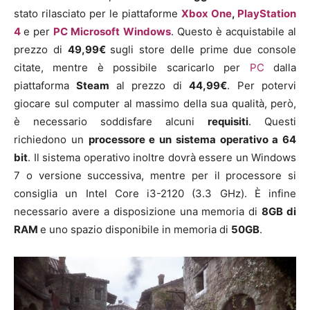
stato rilasciato per le piattaforme
Xbox One
,
PlayStation
4
e per
PC
Microsoft Windows
. Questo è acquistabile al
prezzo di
49,99€
sugli store delle prime due console
citate, mentre è possibile scaricarlo per
PC
dalla
piattaforma
Steam
al prezzo di
44,99€
. Per potervi
giocare sul computer al massimo della sua qualità, però,
è necessario soddisfare alcuni
requisiti
. Questi
richiedono un
processore e un sistema operativo a 64
bit
. Il sistema operativo inoltre dovrà essere un Windows
7 o versione successiva, mentre per il processore si
consiglia un Intel Core i3-2120 (3.3 GHz). È infine
necessario avere a disposizione una memoria di
8GB di
RAM
e uno spazio disponibile in memoria di
50GB
.