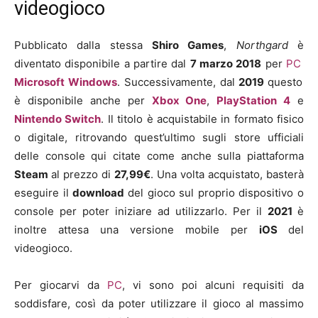
videogioco
Pubblicato dalla stessa
Shiro Games
,
Northgard
è
diventato disponibile a partire dal
7
marzo
2018
per
PC
Microsoft Windows
. Successivamente, dal
2019
questo
è disponibile anche per
Xbox
One
,
PlayStation 4
e
Nintendo Switch
. Il titolo è acquistabile in formato fisico
o digitale, ritrovando quest’ultimo sugli store ufficiali
delle console qui citate come anche sulla piattaforma
Steam
al prezzo di
27,99€
. Una volta acquistato, basterà
eseguire il
download
del gioco sul proprio dispositivo o
console per poter iniziare ad utilizzarlo. Per il
2021
è
inoltre attesa una versione mobile per
iOS
del
videogioco.
Per giocarvi da
PC
, vi sono poi alcuni requisiti da
soddisfare, così da poter utilizzare il gioco al massimo