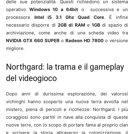
delle sue potenzialità. Questi richiedono un sistema
operativo
Windows 10 a 64bit
o successiva e un
processore
Intel i5 3.1 Ghz Quad Core
. È infine
necessario disporre di
2
GB di RAM
e
1
GB
di spazio di
archiviazione, come anche di una scheda video tra
NVIDIA GTX 660 SUPER
o
Radeon HD 7800
o versione
migliore.
Northgard: la trama e il gameplay
del videogioco
Dopo anni di durissima esplorazione, dei valorosi
vichinghi hanno scoperto una nuova terra avvolta nel
mistero, piena di pericoli e ricchezze: Northgard. I più
coraggiosi sono partiti in nave alla conquista di queste
nuove terre, con lo scopo di portare fama al proprio clan
e scrivere la storia attraverso la colonizzazione, il