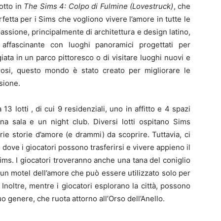
otto in
The Sims 4:
Colpo di Fulmine (Lovestruck)
, che
etta per i Sims che vogliono vivere l’amore in tutte le
 passione, principalmente di architettura e design latino,
affascinante con luoghi panoramici progettati per
iata in un parco pittoresco o di visitare luoghi nuovi e
orosi, questo mondo è stato creato per migliorare le
sione.
 lotti , di cui 9 residenziali, uno in affitto e 4 spazi
na sala e un night club. Diversi lotti ospitano Sims
rie storie d’amore (e drammi) da scoprire. Tuttavia, ci
 dove i giocatori possono trasferirsi e vivere appieno il
ms. I giocatori troveranno anche una tana del coniglio
un motel dell’amore che può essere utilizzato solo per
noltre, mentre i giocatori esplorano la città, possono
 genere, che ruota attorno all’Orso dell’Anello.