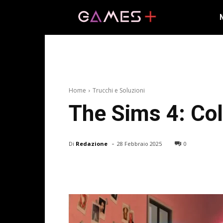
Home
Trucchi e Soluzioni
The Sims 4: Col
-
Di
Redazione
28 Febbraio 2025
0