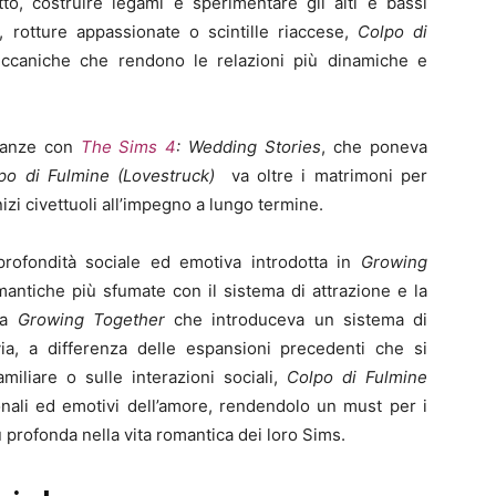
to, costruire legami e sperimentare gli alti e bassi
e, rotture appassionate o scintille riaccese,
Colpo di
ccaniche che rendono le relazioni più dinamiche e
lianze con
The Sims 4
: Wedding Stories
, che poneva
po di Fulmine (Lovestruck)
va oltre i matrimoni per
nizi civettuoli all’impegno a lungo termine.
profondità sociale ed emotiva introdotta in
Growing
ntiche più sfumate con il sistema di attrazione e la
 a
Growing Together
che introduceva un sistema di
avia, a differenza delle espansioni precedenti che si
miliare o sulle interazioni sociali,
Colpo di Fulmine
onali ed emotivi dell’amore, rendendolo un must per i
 profonda nella vita romantica dei loro Sims.