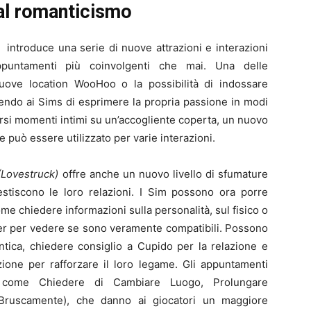
 al romanticismo
)
introduce una serie di nuove attrazioni e interazioni
ppuntamenti più coinvolgenti che mai. Una delle
i nuove location WooHoo o la possibilità di indossare
tendo ai Sims di esprimere la propria passione in modi
rsi momenti intimi su un’accogliente coperta, un nuovo
 può essere utilizzato per varie interazioni.
(Lovestruck)
offre anche un nuovo livello di sfumature
tiscono le loro relazioni. I Sim possono ora porre
 chiedere informazioni sulla personalità, sul fisico o
tner per vedere se sono veramente compatibili. Possono
ntica, chiedere consiglio a Cupido per la relazione e
zione per rafforzare il loro legame. Gli appuntamenti
i come Chiedere di Cambiare Luogo, Prolungare
 Bruscamente), che danno ai giocatori un maggiore