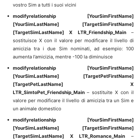
vostro Sim a tutti i suoi vicini
modifyrelationship [YourSimFirstName]
[YourSimLastName] [TargetSimFirstName]
[TargetSimLastName] X LTR_Friendship_Main
–
sostituisce X con il valore per modificare il livello di
amicizia tra i due Sim nominati, ad esempio: 100
aumenta l’amicizia, mentre -100 la diminuisce
modifyrelationship [YourSimFirstName]
[YourSimLastName] [TargetPetFirstName]
[TargetPetLastName] X
LTR_SimtoPet_Friendship_Main
– sostituite X con il
valore per modificare il livello di amicizia tra un Sim e
un animale domestico
modifyrelationship [YourSimFirstName]
[YourSimLastName] [TargetSimFirstName]
[TargetSimLastName] X LTR_Romance_Main
–