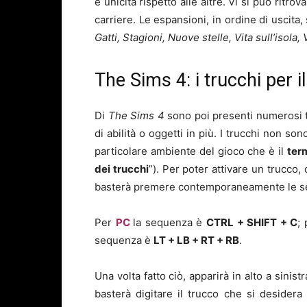
e unicità rispetto alle altre. Vi si può ritr
carriere. Le espansioni, in ordine di uscita
Gatti, Stagioni, Nuove stelle, Vita sull’isola,
The Sims 4: i trucchi per i
Di
The Sims 4
sono poi presenti numerosi t
di abilità o oggetti in più. I trucchi non s
particolare ambiente del gioco che è il
ter
dei trucchi
”). Per poter attivare un trucco,
basterà premere contemporaneamente le segu
Per
PC
la sequenza è
CTRL + SHIFT + C
;
sequenza è
LT + LB + RT + RB
.
Una volta fatto ciò, apparirà in alto a sinis
basterà digitare il trucco che si desidera