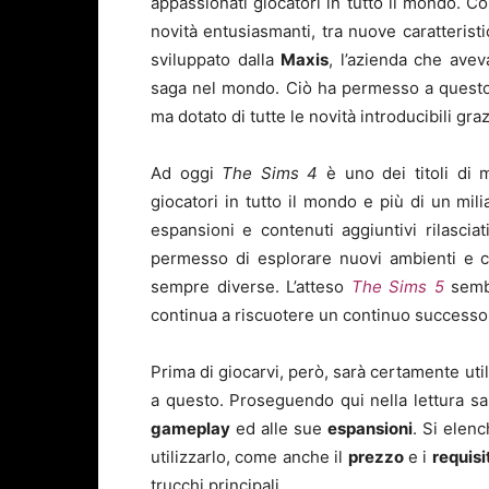
appassionati giocatori in tutto il mondo. Co
novità entusiasmanti, tra nuove caratteristi
sviluppato dalla
Maxis
, l’azienda che avev
saga nel mondo. Ciò ha permesso a questo n
ma dotato di tutte le novità introducibili gra
Ad oggi
The Sims 4
è uno dei titoli di 
giocatori in tutto il mondo e più di un mi
espansioni e contenuti aggiuntivi rilascia
permesso di esplorare nuovi ambienti e c
sempre diverse. L’atteso
The Sims 5
semb
continua a riscuotere un continuo successo
Prima di giocarvi, però, sarà certamente util
a questo. Proseguendo qui nella lettura sarà 
gameplay
ed alle sue
espansioni
. Si elen
utilizzarlo, come anche il
prezzo
e i
requisi
trucchi principali.