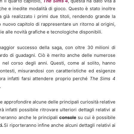
n il quarto capitolo,
The Sims 4
, questa ha dato vita a
che e inedite modalità di gioco. Questo è stato inoltre
a già realizzato i primi due titoli, rendendo grande la
uovo capitolo di rappresentare un ritorno al origini,
zie alle novità grafiche e tecnologiche disponibili.
maggior successo della saga, con oltre 30 milioni di
liardo di guadagni. Ciò è merito anche delle numerose
ti nel corso degli anni. Questi, come al solito, hanno
ontesti, misurandosi con caratteristiche ed esigenze
ra infatti farsi attendere proprio perché
The Sims 4
.
e approfondire alcune delle principali curiosità relative
infatti possibile ritrovare ulteriori dettagli relativi al
cheranno anche le principali
console
su cui è possibile
ti.
Si riporteranno infine anche alcuni dettagli relativi ai