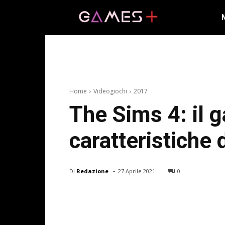
Home
Videogiochi
2017
The Sims 4: il g
caratteristiche 
-
Di
Redazione
27 Aprile 2021
0