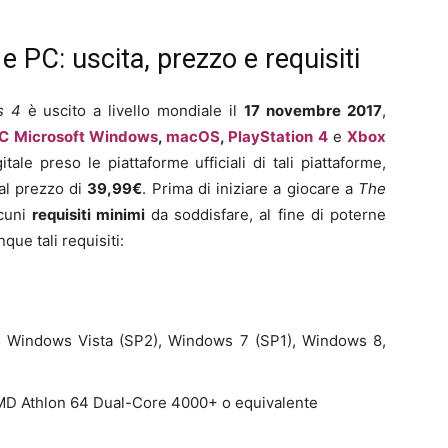
 PC: uscita, prezzo e requisiti
s 4
è uscito a livello mondiale il
17 novembre 2017
,
C Microsoft Windows
,
macOS
,
PlayStation 4
e
Xbox
tale preso le piattaforme ufficiali di tali piattaforme,
 al prezzo di
39,99€
. Prima di iniziare a giocare a
The
lcuni
requisiti
minimi
da soddisfare, al fine di poterne
que tali requisiti:
Windows Vista (SP2), Windows 7 (SP1), Windows 8,
AMD Athlon 64 Dual-Core 4000+ o equivalente