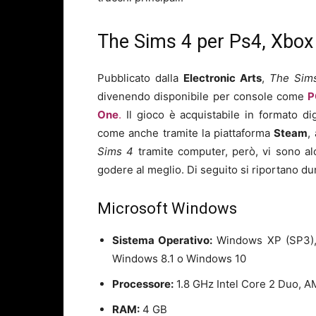
The Sims 4 per Ps4, Xbox e
Pubblicato dalla
Electronic Arts
,
The Sim
divenendo disponibile per console come
P
One
.
Il gioco è acquistabile in formato digi
come anche tramite la piattaforma
Steam
,
Sims 4
tramite computer, però, vi sono a
godere al meglio. Di seguito si riportano dun
Microsoft Windows
Sistema Operativo:
Windows XP (SP3), 
Windows 8.1 o Windows 10
Processore:
1.8 GHz Intel Core 2 Duo, 
RAM:
4 GB