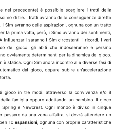
 nel precedente) è possibile scegliere i tratti della
ssimo di tre. I tratti avranno delle conseguenze dirette
 i Sim avranno delle aspirazioni, ognuna con un tratto
er la prima volta, però, i Sims avranno dei sentimenti,
 A influenzarli saranno i Sim circostanti, i ricordi, i vari
so del gioco, gli abiti che indosseranno e persino
nno ovviamente determinanti per la dinamica del gioco.
n è statica. Ogni Sim andrà incontro alle diverse fasi di
automatico dal gioco, oppure subire un’accelerazione
torta.
i gioco in tre modi: attraverso la convivenza e/o il
della famiglia oppure adottando un bambino. Il gioco
s Spring e Newcrest. Ogni mondo è diviso in cinque
r passare da una zona all’altra, si dovrà attendere un
 ben 10
espansioni
, ognuna con proprie caratteristiche