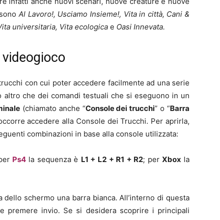
ovare infatti anche nuovi scenari, nuove creature e nuove
, sono
Al Lavoro!, Usciamo Insieme!, Vita in città, Cani &
 Vita universitaria, Vita ecologica
e
Oasi Innevata.
l videogioco
rucchi con cui poter accedere facilmente ad una serie
ono altro che dei comandi testuali che si eseguono in un
minale
(chiamato anche “
Console dei trucchi
” o “
Barra
 occorre accedere alla Console dei Trucchi. Per aprirla,
enti combinazioni in base alla console utilizzata:
 per
Ps4
la sequenza è
L1 + L2 + R1 + R2
; per
Xbox
la
tra dello schermo una barra bianca. All’interno di questa
 e premere invio. Se si desidera scoprire i principali