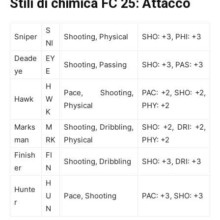
Stili di chimica FC 25:
Attacco
S
Sniper
Shooting, Physical
SHO: +3, PHI: +3
NI
Deade
EY
Shooting, Passing
SHO: +3, PAS: +3
ye
E
H
Pace, Shooting,
PAC: +2, SHO: +2,
Hawk
W
Physical
PHY: +2
K
Marks
M
Shooting, Dribbling,
SHO: +2, DRI: +2,
man
RK
Physical
PHY: +2
Finish
FI
Shooting, Dribbling
SHO: +3, DRI: +3
er
N
H
Hunte
U
Pace, Shooting
PAC: +3, SHO: +3
r
N