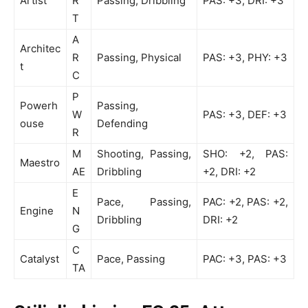
Artist
R
Passing, Dribbling
PAS: +3, DRI: +3
T
A
Architec
R
Passing, Physical
PAS: +3, PHY: +3
t
C
P
Powerh
Passing,
W
PAS: +3, DEF: +3
ouse
Defending
R
M
Shooting, Passing,
SHO: +2, PAS:
Maestro
AE
Dribbling
+2, DRI: +2
E
Pace, Passing,
PAC: +2, PAS: +2,
Engine
N
Dribbling
DRI: +2
G
C
Catalyst
Pace, Passing
PAC: +3, PAS: +3
TA