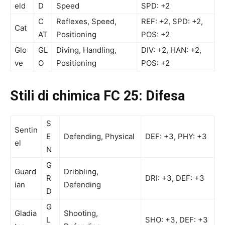
eld
D
Speed
SPD: +2
C
Reflexes, Speed,
REF: +2, SPD: +2,
Cat
AT
Positioning
POS: +2
Glo
GL
Diving, Handling,
DIV: +2, HAN: +2,
ve
O
Positioning
POS: +2
Stili di chimica FC 25:
Difesa
S
Sentin
E
Defending, Physical
DEF: +3, PHY: +3
el
N
G
Guard
Dribbling,
R
DRI: +3, DEF: +3
ian
Defending
D
G
Gladia
Shooting,
L
SHO: +3, DEF: +3