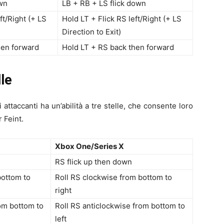
own
LB + RB + LS flick down
ft/Right (+ LS
Hold LT + Flick RS left/Right (+ LS
Direction to Exit)
hen forward
Hold LT + RS back then forward
lle
attaccanti ha un’abilità a tre stelle, che consente loro
 Feint.
Xbox One/Series X
RS flick up then down
bottom to
Roll RS clockwise from bottom to
right
rom bottom to
Roll RS anticlockwise from bottom to
left