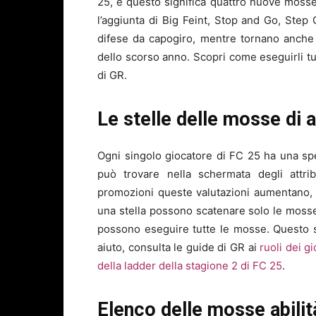
25, e questo significa quattro nuove moss
l’aggiunta di Big Feint, Stop and Go, Step
difese da capogiro, mentre tornano anche l
dello scorso anno. Scopri come eseguirli tut
di GR.
Le stelle delle mosse di a
Ogni singolo giocatore di FC 25 ha una spec
può trovare nella schermata degli attri
promozioni queste valutazioni aumentano, r
una stella possono scatenare solo le mosse 
possono eseguire tutte le mosse. Questo sp
aiuto, consulta le guide di GR ai
ruoli dei g
della ladder della stagione 2 di FC 25
.
Elenco delle mosse abilit