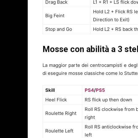
Drag Back
L1 + R1 + LS flick d
Hold L2 + Flick RS le
Big Feint
Direction to Exit)
Stop and Go
Hold L2 + RS back t
Mosse con abilità a 3 ste
La maggior parte dei centrocampisti e degli 
di eseguire mosse classiche come lo Stutter
Skill
PS4
/
PS5
Heel Flick
RS flick up then down
Roll RS clockwise from 
Roulette Right
right
Roll RS anticlockwise f
Roulette Left
left