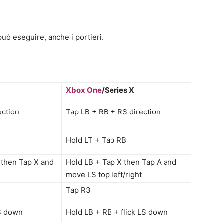
uò eseguire, anche i portieri.
Xbox One
/Series X
ection
Tap LB + RB + RS direction
Hold LT + Tap RB
 then Tap X and
Hold LB + Tap X then Tap A and
t
move LS top left/right
Tap R3
LS down
Hold LB + RB + flick LS down