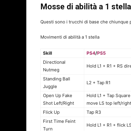
Mosse di abilità a 1 stella
Questi sono i trucchi di base che chiunque p
Movimenti di abilità a 1 stella
Skill
PS4
/
PS5
Directional
Hold L1 + R1 + RS dir
Nutmeg
Standing Ball
L2 + Tap R1
Juggle
Open Up Fake
Hold L1 + Tap Square
Shot Left/Right
move LS top left/righ
Flick Up
Tap R3
First Time Feint
Hold L1 + R1 + flick 
Turn