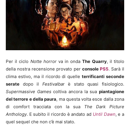
Per il ciclo
Notte horror
va in onda
The Quarry
, il titolo
della nostra recensione provato per
console
PS5
. Sarà il
clima estivo, ma il ricordo di quelle
terrificanti seconde
serate
dopo il
Festivalba
r è stato quasi fisiologico.
Supermassive Games
coltiva ancora la sua
piantagione
del terrore e della paura
, ma questa volta esce dalla zona
di comfort tracciata con la sua
The Dark Picture
Anthology
. E subito il ricordo è andato ad
Until Dawn
, e a
quel sequel che non c’è mai stato.