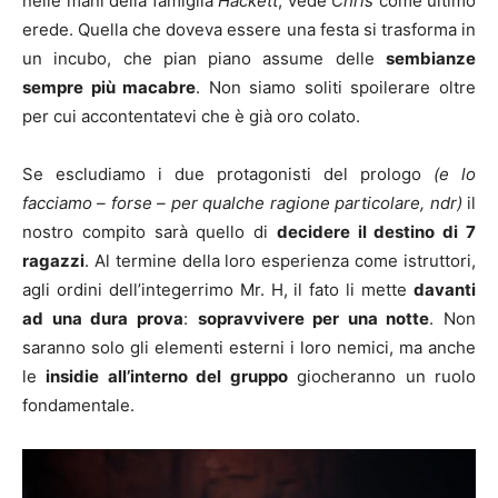
nelle mani della famiglia
Hackett
, vede
Chris
come ultimo
erede. Quella che doveva essere una festa si trasforma in
un incubo, che pian piano assume delle
sembianze
sempre più macabre
. Non siamo soliti spoilerare oltre
per cui accontentatevi che è già oro colato.
Se escludiamo i due protagonisti del prologo
(e lo
facciamo – forse – per qualche ragione particolare, ndr)
il
nostro compito sarà quello di
decidere il destino di 7
ragazzi
. Al termine della loro esperienza come istruttori,
agli ordini dell’integerrimo Mr. H, il fato li mette
davanti
ad una dura prova
:
sopravvivere per una notte
. Non
saranno solo gli elementi esterni i loro nemici, ma anche
le
insidie all’interno del gruppo
giocheranno un ruolo
fondamentale.