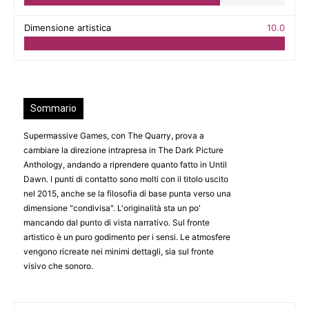
Dimensione artistica
10.0
Sommario
Supermassive Games, con The Quarry, prova a
cambiare la direzione intrapresa in The Dark Picture
Anthology, andando a riprendere quanto fatto in Until
Dawn. I punti di contatto sono molti con il titolo uscito
nel 2015, anche se la filosofia di base punta verso una
dimensione "condivisa". L'originalità sta un po'
mancando dal punto di vista narrativo. Sul fronte
artistico è un puro godimento per i sensi. Le atmosfere
vengono ricreate nei minimi dettagli, sia sul fronte
visivo che sonoro.