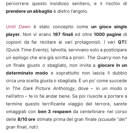
percorrere questo insidioso sentiero, e il rischio di
prendere un abbaglio
è dietro l’angolo.
Until Dawn
è stato concepito come
un gioco single
player
. Non vi erano
187 finali
ed oltre
1000 pagine
di
copioni da far recitare ai vari protagonisti. I vari
QT
E
(Quick Time Events),
talvolta, servivano solo a posticipare
un epilogo che era già scritta a priori.
The Quarry
non ha
un finale giusto o sbagliato, non invita a
giocare in un
determinato modo
e soprattutto non lascia il dubbio
circa una scelta giusta o sbagliata. È un po’ come succede
in
The Dark Picture Anthology
, dove – in un modo o
nell’altro – te lo fai andar bene. Se poi riuscite a portare a
termine questo terrificante viaggio del terrore, sarete
omaggiati con
ben 3 respawn
da centellinare nel corso
delle
8/10 ore
stimate prima del gran finale
(scusate “dei”
gran finali, ndr)
.