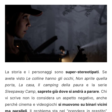
La storia e i personaggi sono
super-stereotipati
. Se
avete visto
Le colline hanno gli occhi
,
Non aprite quella
porta
,
La casa, Il camping della paura
e la serie
Sleepaway Camp
,
saprete già dove si andrà a parare
. Chi
vi scrive non lo considera un aspetto negativo, anche
perché cinema e videogiochi
si muovono su binari vicini
ma paralleli
. Il problema sta nel “prendere in prestito”