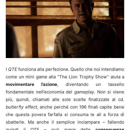
I
QTE
funziona alla perfezione. Quello che noi intendiamo
come un mini game alla “The Lion Trophy Show” aiuta a
movimentare l’azione
, diventando un tassello
fondamentale nell’economia del
gameplay
. Non si viene
più, quindi, chiamati alle sole scelte finalizzate al cd.
butterfly effect
, anche perché con 196 finali capite bene
che questa povera farfalla si consuma le ali a forza di
sbatterle. Ma anche il semplice inciampare – fallendo
quindi il QTE – può avere delle
conseguenze