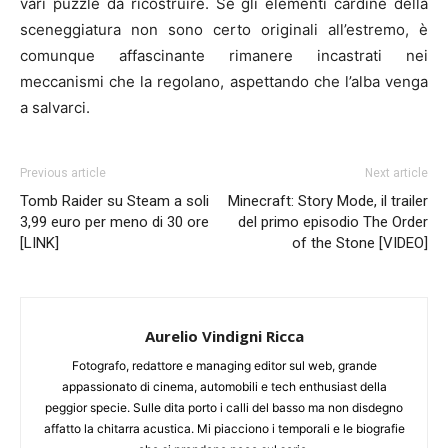
vari puzzle da ricostruire. Se gli elementi cardine della
sceneggiatura non sono certo originali all’estremo, è
comunque affascinante rimanere incastrati nei
meccanismi che la regolano, aspettando che l’alba venga
a salvarci.
Previous article
Next article
Tomb Raider su Steam a soli
Minecraft: Story Mode, il trailer
3,99 euro per meno di 30 ore
del primo episodio The Order
[LINK]
of the Stone [VIDEO]
Aurelio Vindigni Ricca
Fotografo, redattore e managing editor sul web, grande
appassionato di cinema, automobili e tech enthusiast della
peggior specie. Sulle dita porto i calli del basso ma non disdegno
affatto la chitarra acustica. Mi piacciono i temporali e le biografie