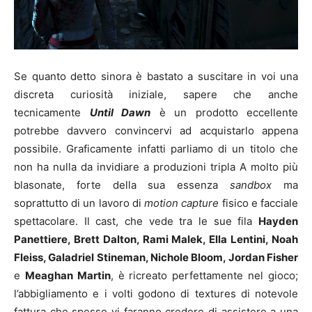
Se quanto detto sinora è bastato a suscitare in voi una
discreta curiosità iniziale, sapere che anche
tecnicamente
Until Dawn
è un prodotto eccellente
potrebbe davvero convincervi ad acquistarlo appena
possibile. Graficamente infatti parliamo di un titolo che
non ha nulla da invidiare a produzioni tripla A molto più
blasonate, forte della sua essenza
sandbox
ma
soprattutto di un lavoro di
motion capture
fisico e facciale
spettacolare. Il cast, che vede tra le sue fila
Hayden
Panettiere, Brett Dalton, Rami Malek, Ella Lentini, Noah
Fleiss, Galadriel Stineman, Nichole Bloom, Jordan Fisher
e
Meaghan Martin
, è ricreato perfettamente nel gioco;
l’abbigliamento e i volti godono di textures di notevole
fattura che spesso vi faranno credere di assistere a una