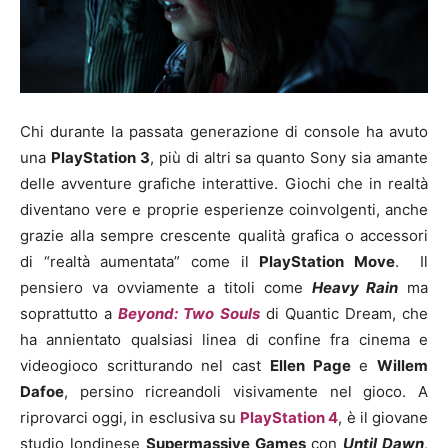
Chi durante la passata generazione di console ha avuto
una
PlayStation 3
, più di altri sa quanto Sony sia amante
delle avventure grafiche interattive. Giochi che in realtà
diventano vere e proprie esperienze coinvolgenti, anche
grazie alla sempre crescente qualità grafica o accessori
di “realtà aumentata” come il
PlayStation Move
. Il
pensiero va ovviamente a titoli come
Heavy Rain
ma
soprattutto a
Beyond: Two Souls
di Quantic Dream, che
ha annientato qualsiasi linea di confine fra cinema e
videogioco scritturando nel cast
Ellen Page
e
Willem
Dafoe
, persino ricreandoli visivamente nel gioco. A
riprovarci oggi, in esclusiva su
PlayStation 4
, è il giovane
studio londinese
Supermassive Games
con
Until Dawn
,