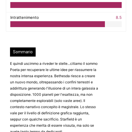
Intrattenimento
8.5
Sommario
E quindi uscimmo a riveder le stelle...citiamo il sommo
Poeta per recuperare le ultime idee per riassumere la
nostra intensa esperienza. Bethesda riesce a creare
un nuovo mondo, oltrepassando i confini terrestri e
addirittura generando l'illusione di un intera galassia a
disposizione. 1000 pianeti per l'esattezza, ma non
completamente esplorabili (solo vaste aree). Il
contesto narrativo concepito è magistrale. Lo stesso
vale per il livello di definizione grafica raggiunta,
seppur con qualche sacrificio. Starfield è un
esperienza che merita di essere vissuta, ma solo se
avete tanto tempo da dedicargli.