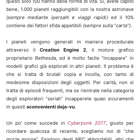
questi solo 100 hanno delle forme di vita. Si, avete capito
bene, 1.000 pianeti raggiungibili con la nostra astronave
(sempre mediante ipersalti e viaggi rapidi)
ed il 10%
contiene dei fattori sfida appetibili
(sempre sulla “carta”)
.
I pianeti vengono generati in maniera procedurale
attraverso il
Creation Engine 2
, il motore grafico
proprietario
Bethesda
, ed è molto facile “incappare” in
modelli grafici già esplorati in altri pianeti. Il problema è
che si tratta di brutali copia e incolla, con tanto di
medesime disposizioni degli oggetti. Per carità, non si
tratta di episodi frequenti, ma se rientrate nella categoria
degli esploratori “seriali” incapperete quasi sicuramenti
in questi
sconvenienti deja-vu
.
Un po’ come succede in
Cyberpunk 2077
, giusto per
ricordare qualcosa di recente, scegliamo noi di “che
morte morire”. Esistono degli NPC abbordabili, altri che