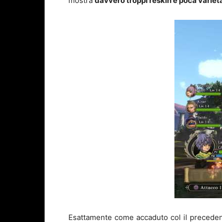
mostra
davvero troppi reskin e poca variet
Esattamente come accaduto col il precede