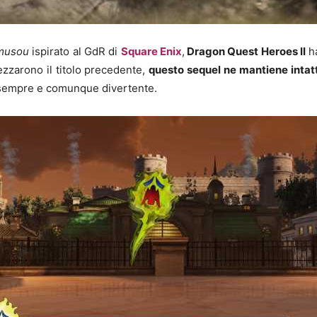
musou
ispirato al GdR di
Square Enix
,
Dragon Quest Heroes II
ha
rezzarono il titolo precedente,
questo sequel ne mantiene intatt
 sempre e comunque divertente.