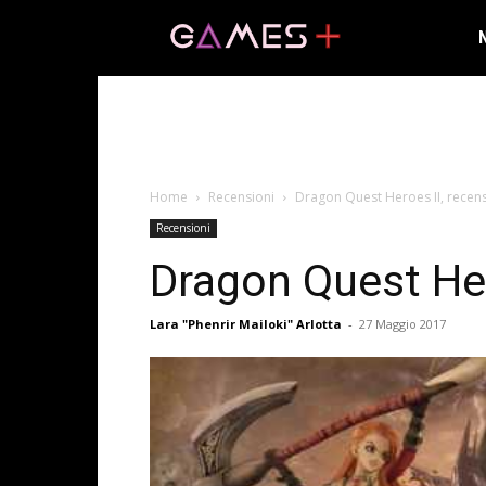
Home
Recensioni
Dragon Quest Heroes II, recens
Recensioni
Dragon Quest Her
Lara "Phenrir Mailoki" Arlotta
-
27 Maggio 2017