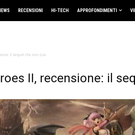
NEWS
RECENSIONI
HI-TECH
APPROFONDIMENTI
VI
ione: il sequel che non osa
oes II, recensione: il se