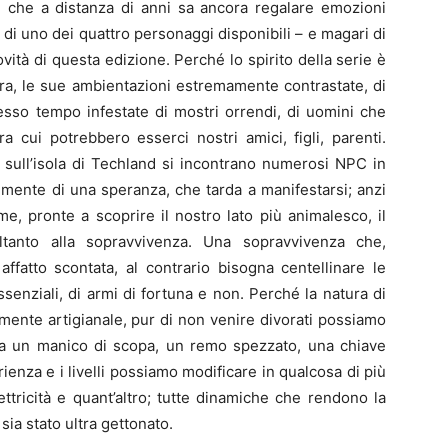
, che a distanza di anni sa ancora regalare emozioni
o di uno dei quattro personaggi disponibili – e magari di
novità di questa edizione. Perché lo spirito della serie è
ora, le sue ambientazioni estremamente contrastate, di
tesso tempo infestate di mostri orrendi, di uomini che
a cui potrebbero esserci nostri amici, figli, parenti.
 sull’isola di Techland si incontrano numerosi NPC in
mente di una speranza, che tarda a manifestarsi; anzi
e, pronte a scoprire il nostro lato più animalesco, il
ltanto alla sopravvivenza. Una sopravvivenza che,
 affatto scontata, al contrario bisogna centellinare le
ssenziali, di armi di fortuna e non. Perché la natura di
mente artigianale, pur di non venire divorati possiamo
 a un manico di scopa, un remo spezzato, una chiave
rienza e i livelli possiamo modificare in qualcosa di più
ttricità e quant’altro; tutte dinamiche che rendono la
sia stato ultra gettonato.