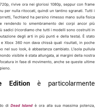
a 720p, rivive ora nei gloriosi 1080p, seppur con frame
 per nulla ritoccati, quindi un tantino sgranati. Tutti i
corretti, Techland ha persino rimesso mano sulla fisica
o e rendendo lo smembramento dei corpi ancor più
 sadici (ricordiamo che tutti i modelli sono costruiti in
tazione degli arti in più punti e della testa). È stato
3 e Xbox 360 non dava chissà quali risultati, in poche
o nel suo look, è abbastanza cambiato. L’isola pullula
 mondo visibile è stata allungata, ai margini della nostra
focatura in fase di movimento, anche se queste ultime
 pieno.
e Edition
è particolarmente
ndo di
Dead Island
è ora alla sua massima potenza,