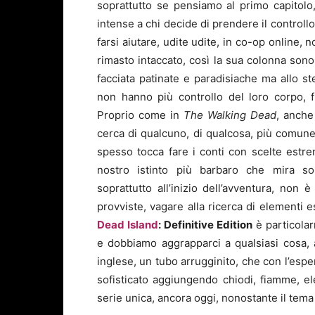
soprattutto se pensiamo al primo capitolo
intense a chi decide di prendere il controll
farsi aiutare, udite udite, in co-op online, 
rimasto intaccato, così la sua colonna son
facciata patinate e paradisiache ma allo s
non hanno più controllo del loro corpo, fr
Proprio come in
The Walking Dead
, anche
cerca di qualcuno, di qualcosa, più comune
spesso tocca fare i conti con scelte estrem
nostro istinto più barbaro che mira so
soprattutto all’inizio dell’avventura, non è
provviste, vagare alla ricerca di elementi e
Dead Island
: Definitive Edition
è particolar
e dobbiamo aggrapparci a qualsiasi cosa,
inglese, un tubo arrugginito, che con l’espe
sofisticato aggiungendo chiodi, fiamme, ele
serie unica, ancora oggi, nonostante il tema 