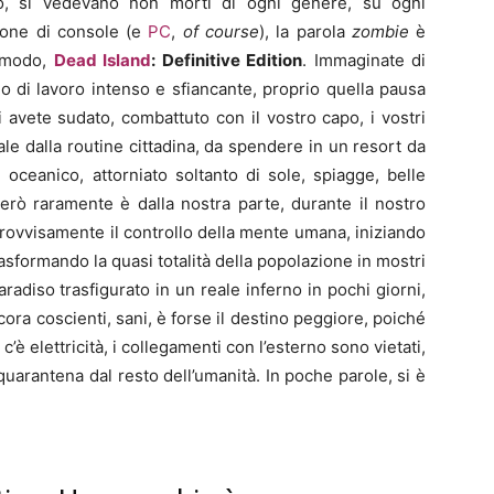
po, si vedevano non morti di ogni genere, su ogni
ione di console (e
PC
,
of course
), la parola
zombie
è
e modo,
Dead Island
: Definitive Edition
. Immaginate di
 di lavoro intenso e sfiancante, proprio quella pausa
 avete sudato, combattuto con il vostro capo, i vostri
tale dalla routine cittadina, da spendere in un resort da
oceanico, attorniato soltanto di sole, spiagge, belle
erò raramente è dalla nostra parte, durante il nostro
ovvisamente il controllo della mente umana, iniziando
sformando la quasi totalità della popolazione in mostri
aradiso trasfigurato in un reale inferno in pochi giorni,
ora coscienti, sani, è forse il destino peggiore, poiché
’è elettricità, i collegamenti con l’esterno sono vietati,
quarantena dal resto dell’umanità. In poche parole, si è