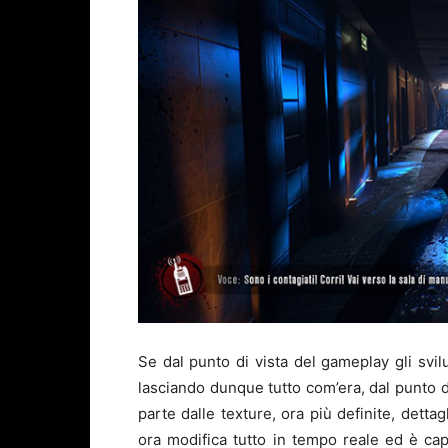
Se dal punto di vista del gameplay gli svil
lasciando dunque tutto com’era, dal punto di
parte dalle texture, ora più definite, dettag
ora modifica tutto in tempo reale ed è ca