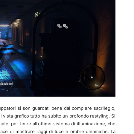
uppatori si son guardati bene dal compiere sacrilegio,
 vista grafico tutto ha subito un profondo restyling. Si
liate, per finire all’ottimo sistema di illuminazione, che
pace di mostrare raggi di luce e ombre dinamiche. La