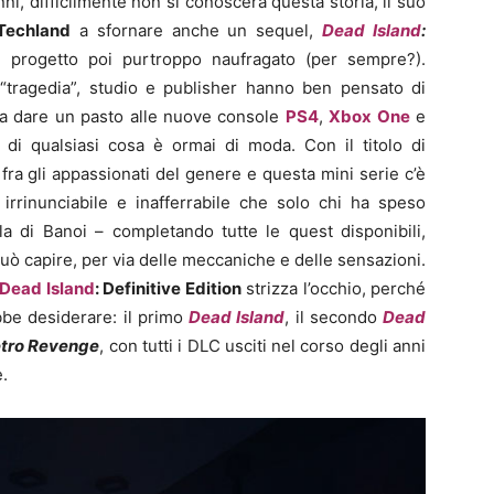
anni, difficilmente non si conoscerà questa storia, il suo
Techland
a sfornare anche un sequel,
Dead Island
:
, progetto poi purtroppo naufragato (per sempre?).
“tragedia”, studio e publisher hanno ben pensato di
da dare un pasto alle nuove console
PS4
,
Xbox One
e
di qualsiasi cosa è ormai di moda. Con il titolo di
fra gli appassionati del genere e questa mini serie c’è
irrinunciabile e inafferrabile che solo chi ha speso
la di Banoi – completando tutte le quest disponibili,
 può capire, per via delle meccaniche e delle sensazioni.
Dead Island
: Definitive Edition
strizza l’occhio, perché
ebbe desiderare: il primo
Dead Island
, il secondo
Dead
etro Revenge
, con tutti i DLC usciti nel corso degli anni
e.