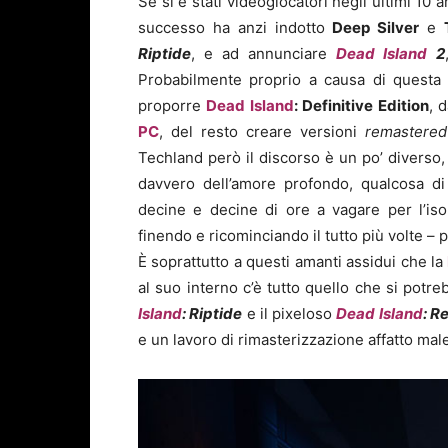
Se si è stati videogiocatori negli ultimi 10 
successo ha anzi indotto
Deep Silver
e
Riptide
, e ad annunciare
Dead Island
2
Probabilmente proprio a causa di questa 
proporre
Dead Island
: Definitive Edition
, 
PC
, del resto creare versioni
remastered
Techland però il discorso è un po’ diverso, 
davvero dell’amore profondo, qualcosa di 
decine e decine di ore a vagare per l’iso
finendo e ricominciando il tutto più volte –
È soprattutto a questi amanti assidui che la
al suo interno c’è tutto quello che si potr
Island
: Riptide
e il pixeloso
Dead Island
: R
e un lavoro di rimasterizzazione affatto mal