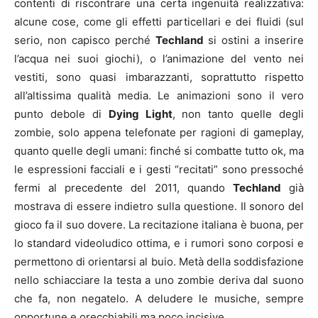
contenti di riscontrare una certa ingenuità realizzativa:
alcune cose, come gli effetti particellari e dei fluidi (sul
serio, non capisco perché
Techland
si ostini a inserire
l’acqua nei suoi giochi), o l’animazione del vento nei
vestiti, sono quasi imbarazzanti, soprattutto rispetto
all’altissima qualità media. Le animazioni sono il vero
punto debole di
Dying Light
, non tanto quelle degli
zombie, solo appena telefonate per ragioni di gameplay,
quanto quelle degli umani: finché si combatte tutto ok, ma
le espressioni facciali e i gesti “recitati” sono pressoché
fermi al precedente del 2011, quando
Techland
già
mostrava di essere indietro sulla questione. Il sonoro del
gioco fa il suo dovere. La recitazione italiana è buona, per
lo standard videoludico ottima, e i rumori sono corposi e
permettono di orientarsi al buio. Metà della soddisfazione
nello schiacciare la testa a uno zombie deriva dal suono
che fa, non negatelo. A deludere le musiche, sempre
opportune e orecchiabili ma poco incisive.