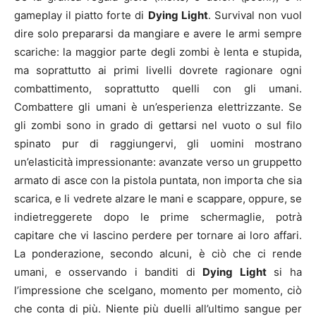
gameplay il piatto forte di
Dying Light
. Survival non vuol
dire solo prepararsi da mangiare e avere le armi sempre
scariche: la maggior parte degli zombi è lenta e stupida,
ma soprattutto ai primi livelli dovrete ragionare ogni
combattimento, soprattutto quelli con gli umani.
Combattere gli umani è un’esperienza elettrizzante. Se
gli zombi sono in grado di gettarsi nel vuoto o sul filo
spinato pur di raggiungervi, gli uomini mostrano
un’elasticità impressionante: avanzate verso un gruppetto
armato di asce con la pistola puntata, non importa che sia
scarica, e li vedrete alzare le mani e scappare, oppure, se
indietreggerete dopo le prime schermaglie, potrà
capitare che vi lascino perdere per tornare ai loro affari.
La ponderazione, secondo alcuni, è ciò che ci rende
umani, e osservando i banditi di
Dying Light
si ha
l’impressione che scelgano, momento per momento, ciò
che conta di più. Niente più duelli all’ultimo sangue per