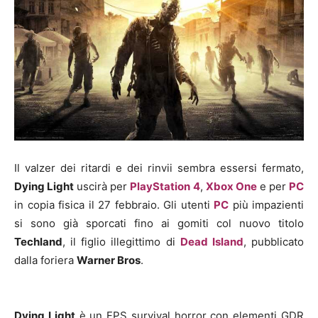
Il valzer dei ritardi e dei rinvii sembra essersi fermato,
Dying Light
uscirà per
PlayStation 4
,
Xbox One
e per
PC
in copia fisica il 27 febbraio. Gli utenti
PC
più impazienti
si sono già sporcati fino ai gomiti col nuovo titolo
Techland
, il figlio illegittimo di
Dead Island
, pubblicato
dalla foriera
Warner Bros
.
Dying Light
è un FPS survival horror con elementi GDR