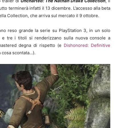
 trailer di
Uncharted: The Nathan Drake Collection
, il
utto terminerà infatti il 13 dicembre. L’accesso alla beta
ella Collection, che arriva sul mercato il 9 ottobre.
anno reso grande la serie su PlayStation 3, in un solo
i e tre i titoli si renderizzano sulla nuova console a
mastered degna di rispetto (e
Dishonored: Definitive
 cosa scontata…).