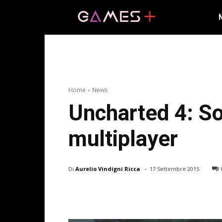
Home
News
Uncharted 4: Son
multiplayer
-
Di
Aurelio Vindigni Ricca
17 Settembre 2015