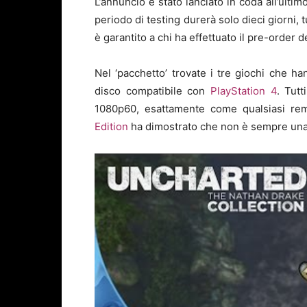
L’annuncio è stato lanciato in coda all’ultimo
periodo di testing durerà solo dieci giorni, t
è garantito a chi ha effettuato il pre-order d
Nel ‘pacchetto’ trovate i tre giochi che h
disco compatibile con
PlayStation 4
. Tutt
1080p60, esattamente come qualsiasi re
Edition
ha dimostrato che non è sempre una