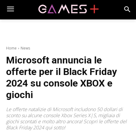
Home
News
Microsoft annuncia le
offerte per il Black Friday
2024 su console XBOX e
giochi
Le offerte natalizie di Microsoft includono 50 dollari di
sconto su alcune console Xbox Series X|S, migliaia di
giochi scontati e molto altro ancora! Scopri le offerte del
Black Friday 2024 qui sotto!