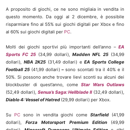
A proposito di giochi, ce ne sono migliaia in vendita in
questo momento. Da oggi al 2 dicembre, è possibile
risparmiare fino al 55% sui giochi digitali per Xbox e fino
al 60% sui giochi digitali per
PC
.
Molti dei giochi sportivi più importanti dell’anno –
EA
Sports FC 25
(34,99 dollari),
Madden NFL 25
(34,99
dollari),
NBA 2K25
(31,49 dollari) e
EA Sports College
Football 25
(41,99 dollari)
–
sono scontati tra il 40% e il
50%. Si possono anche trovare lievi sconti su alcuni dei
blockbuster di quest’anno, come
Star Wars Outlaws
(52,49 dollari),
Senua’s Saga: Hellblade II
(32,49 dollari),
Diablo 4: Vessel of Hatred
(29,99 dollari) per Xbox.
Su
PC
sono in vendita giochi come
Starfield
(41,99
dollari),
Forza Motorsport Premium Edition
(49,99
dollari),
Minecraft Dungeons Ultimate Edition
e altri