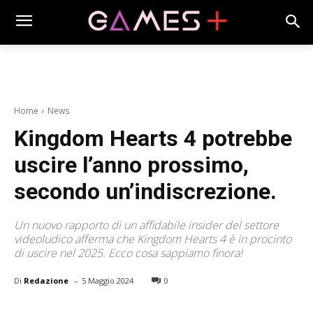
Home
News
Kingdom Hearts 4 potrebbe
uscire l’anno prossimo,
secondo un’indiscrezione.
Un nuovo rapporto di un affidabile insider del settore
videoludico afferma che Kingdom Hearts 4 è in procinto
di uscire nel 2025. Ecco cosa sappiamo finora!
-
Di
Redazione
5 Maggio 2024
0