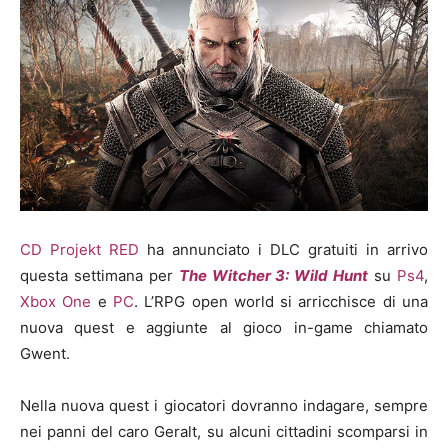
CD Projekt RED
ha annunciato i DLC gratuiti in arrivo
questa settimana per
The Witcher 3: Wild Hunt
su
Ps4
,
Xbox One
e
PC
. L’RPG open world si arricchisce di una
nuova quest e aggiunte al gioco in-game chiamato
Gwent.
Nella nuova quest i giocatori dovranno indagare, sempre
nei panni del caro Geralt, su alcuni cittadini scomparsi in