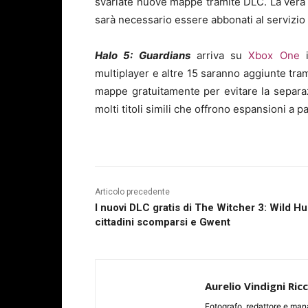
svariate nuove mappe tramite DLC. La vera 
sarà necessario essere abbonati al servizio
Halo 5: Guardians
arriva su
Xbox One
i
multiplayer e altre 15 saranno aggiunte tra
mappe gratuitamente per evitare la separ
molti titoli simili che offrono espansioni a 
Articolo precedente
I nuovi DLC gratis di The Witcher 3: Wild Hu
cittadini scomparsi e Gwent
Aurelio Vindigni Ric
Fotografo, redattore e man