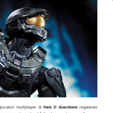
iocatori multiplayer di
Halo 5: Guardians
regalando