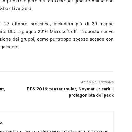
sorpresa sta però nel fatto che per giocare online non
 Xbox Live Gold.
l 27 ottobre prossimo, includerà più di 20 mappe
mite DLC a giugno 2016. Microsoft offrirà queste nuove
azione dei gruppi, come purtroppo spesso accade con
pagamento.
Articolo successivo
nt,
PES 2016: teaser trailer, Neymar Jr sarà il
protagonista del pack
ca
aging editor sul web, grande appassionato di cinema, automobili e