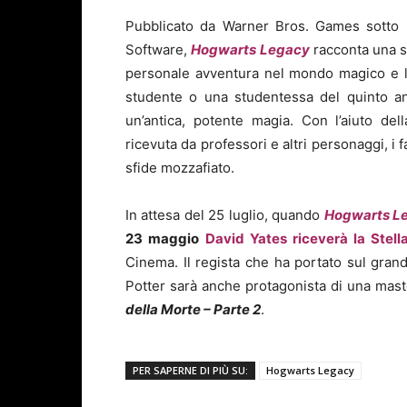
Pubblicato da Warner Bros. Games sotto l
Software,
Hogwarts Legacy
racconta una st
personale avventura nel mondo magico e li 
studente o una studentessa del quinto an
un’antica, potente magia. Con l’aiuto del
ricevuta da professori e altri personaggi, i
sfide mozzafiato.
In attesa del 25 luglio, quando
Hogwarts L
23 maggio
David Yates riceverà la Stell
Cinema. Il regista che ha portato sul grand
Potter sarà anche protagonista di una maste
della Morte – Parte 2
.
PER SAPERNE DI PIÙ SU:
Hogwarts Legacy