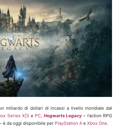
 miliardo di dollari di incassi a livello mondiale dal
ox Series X|S
e
PC
,
Hogwarts Legacy
– l’action RPG
– è da oggi disponibile per
PlayStation 4
e
Xbox One
.