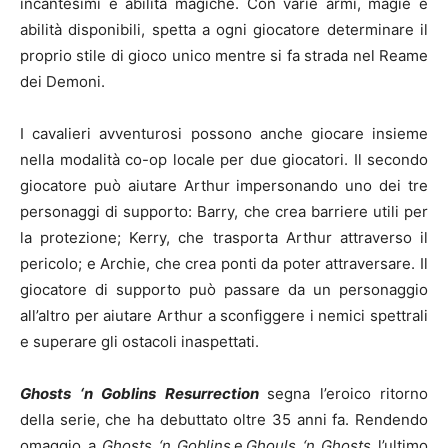
incantesimi e abilità magiche. Con varie armi, magie e
abilità disponibili, spetta a ogni giocatore determinare il
proprio stile di gioco unico mentre si fa strada nel Reame
dei Demoni.
I cavalieri avventurosi possono anche giocare insieme
nella modalità co-op locale per due giocatori. Il secondo
giocatore può aiutare Arthur impersonando uno dei tre
personaggi di supporto: Barry, che crea barriere utili per
la protezione; Kerry, che trasporta Arthur attraverso il
pericolo; e Archie, che crea ponti da poter attraversare. Il
giocatore di supporto può passare da un personaggio
all’altro per aiutare Arthur a sconfiggere i nemici spettrali
e superare gli ostacoli inaspettati.
Ghosts ‘n Goblins Resurrection
segna l’eroico ritorno
della serie, che ha debuttato oltre 35 anni fa. Rendendo
omaggio a
Ghosts ‘n Goblins
e
Ghouls ‘n Ghosts
, l’ultimo