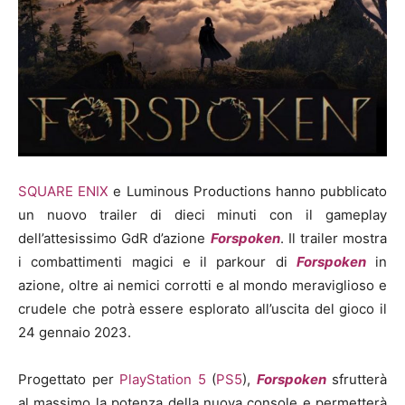
SQUARE ENIX
e Luminous Productions hanno pubblicato
un nuovo trailer di dieci minuti con il gameplay
dell’attesissimo GdR d’azione
Forspoken
. Il trailer mostra
i combattimenti magici e il parkour di
Forspoken
in
azione, oltre ai nemici corrotti e al mondo meraviglioso e
crudele che potrà essere esplorato all’uscita del gioco il
24 gennaio 2023.
Progettato per
PlayStation 5
(
PS5
),
Forspoken
sfrutterà
al massimo la potenza della nuova console e permetterà