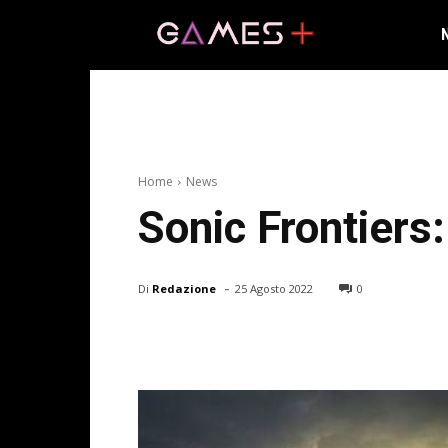
Home
News
Sonic Frontiers:
-
Di
Redazione
25 Agosto 2022
0