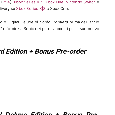
(
PS4
),
Xbox Series X|S
,
Xbox One
,
Nintendo Switch
e
livery su
Xbox Series X|S
e Xbox One.
rd o Digital Deluxe di
Sonic Frontiers
prima del lancio
r” e fornire a Sonic dei potenziamenti per il suo nuovo
rd Edition + Bonus Pre-order
al Deluxe Edition + Bonus Pre-