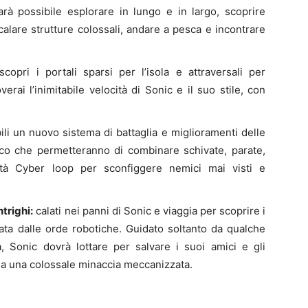
arà possibile esplorare in lungo e in largo, scoprire
calare strutture colossali, andare a pesca e incontrare
copri i portali sparsi per l’isola e attraversali per
rai l’inimitabile velocità di Sonic e il suo stile, con
li un nuovo sistema di battaglia e miglioramenti delle
ico che permetteranno di combinare schivate, parate,
tà Cyber loop per sconfiggere nemici mai visti e
trighi:
calati nei panni di Sonic e viaggia per scoprire i
aziata dalle orde robotiche. Guidato soltanto da qualche
Sonic dovrà lottare per salvare i suoi amici e gli
s da una colossale minaccia meccanizzata.