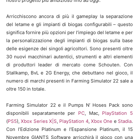
nostro progetto più ambizioso fino ad oggi.”
Arricchiscono ancora di più il gameplay la separazione
del letame e gli impianti di biogas configurabili – questo
significa fornire più opzioni per l’impiego del letame e per
la personalizzazione degli impianti di biogas sulla base
delle esigenze dei singoli agricoltori. Sono presenti oltre
30 nuovi macchinari autentici, strumenti e altri elementi
di produttori leader di mercato come Schouten. Con
Stallkamp, BvL e 2G Energy, che debuttano nel gioco, il
numero di marchi presenti in Farming Simulator 22 sale a
oltre 150 in totale.
Farming Simulator 22 e il Pumps N’ Hoses Pack sono
disponibili separatamente per
PC
, Mac,
PlayStation 5
(
PS5
),
Xbox Series X|S
,
PlayStation 4
,
Xbox One
e
Stadia
.
Con l’Edizione Platinum e l’Espansione Platinum, il 15
Novembre GIANTS Software arricchirà il gioco con una