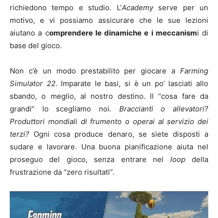
richiedono tempo e studio. L’
Academy
serve per un
motivo, e vi possiamo assicurare che le sue lezioni
aiutano a c
omprendere le dinamiche e i meccanism
i di
base del gioco.
Non c’è un modo prestabilito per giocare a
Farming
Simulator 22
. Imparate le basi, si è un po’ lasciati allo
sbando, o meglio, al nostro destino. Il “cosa fare da
grandi” lo scegliamo noi.
Braccianti o allevatori?
Produttori mondiali di frumento o operai al servizio dei
terzi?
Ogni cosa produce denaro, se siete disposti a
sudare e lavorare. Una buona pianificazione aiuta nel
proseguo del gioco, senza entrare nel
loop
della
frustrazione da “zero risultati”.