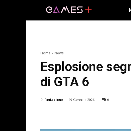
Home
News
Esplosione segn
di GTA 6
-
Di
Redazione
19 Gennaio 2026
0