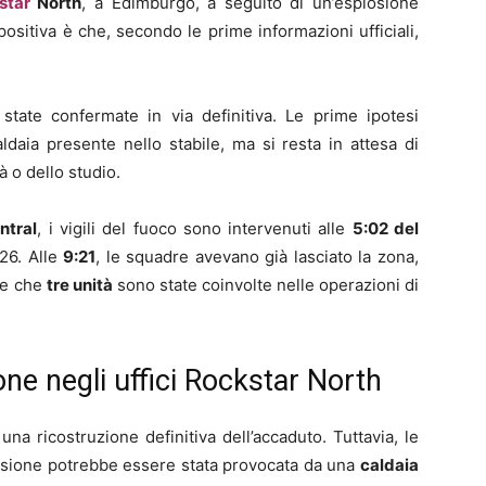
star
North
, a Edimburgo, a seguito di un’esplosione
a positiva è che, secondo le prime informazioni ufficiali,
state confermate in via definitiva. Le prime ipotesi
daia presente nello stabile, ma si resta in attesa di
à o dello studio.
ntral
, i vigili del fuoco sono intervenuti alle
5:02 del
26. Alle
9:21
, le squadre avevano già lasciato la zona,
e che
tre unità
sono state coinvolte nelle operazioni di
ne negli uffici Rockstar North
na ricostruzione definitiva dell’accaduto. Tuttavia, le
plosione potrebbe essere stata provocata da una
caldaia