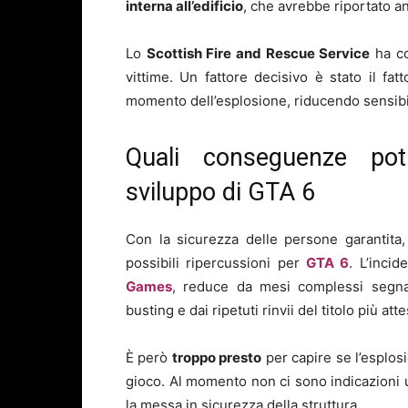
interna all’edificio
, che avrebbe riportato 
Lo
Scottish Fire and Rescue Service
ha co
vittime. Un fattore decisivo è stato il fat
momento dell’esplosione, riducendo sensibil
Quali conseguenze potr
sviluppo di GTA 6
Con la sicurezza delle persone garantita,
possibili ripercussioni per
GTA 6
. L’inci
Games
, reduce da mesi complessi segna
busting e dai ripetuti rinvii del titolo più att
È però
troppo presto
per capire se l’esplos
gioco. Al momento non ci sono indicazioni uffi
la messa in sicurezza della struttura.