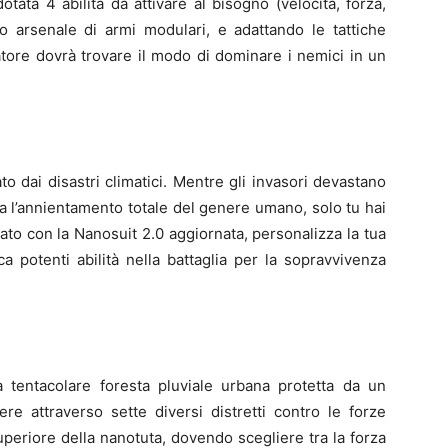
ata 4 abilità da attivare al bisogno (velocità, forza,
 arsenale di armi modulari, e adattando le tattiche
atore dovrà trovare il modo di dominare i nemici in un
o dai disastri climatici. Mentre gli invasori devastano
a l’annientamento totale del genere umano, solo tu hai
iato con la Nanosuit 2.0 aggiornata, personalizza la tua
a potenti abilità nella battaglia per la sopravvivenza
 tentacolare foresta pluviale urbana protetta da un
e attraverso sette diversi distretti contro le forze
uperiore della nanotuta, dovendo scegliere tra la forza