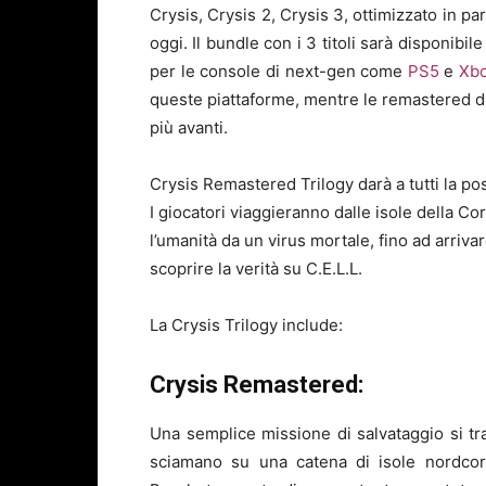
Crysis, Crysis 2, Crysis 3, ottimizzato in p
oggi. Il bundle con i 3 titoli sarà disponibi
per le console di next-gen come
PS5
e
Xbo
queste piattaforme, mentre le remastered di
più avanti.
Crysis Remastered Trilogy darà a tutti la possi
I giocatori viaggieranno dalle isole della 
l’umanità da un virus mortale, fino ad arriv
scoprire la verità su C.E.L.L.
La Crysis Trilogy include:
Crysis Remastered:
Una semplice missione di salvataggio si tra
sciamano su una catena di isole nordcore