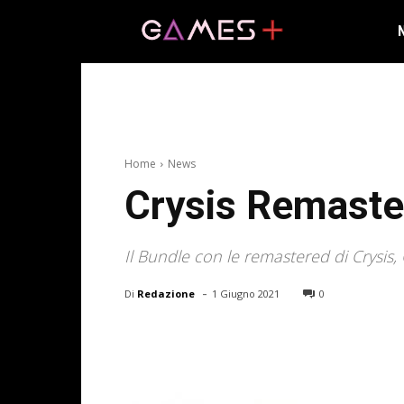
Home
News
Crysis Remaster
Il Bundle con le remastered di Crysis, 
-
Di
Redazione
1 Giugno 2021
0