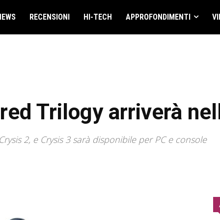
NEWS
RECENSIONI
HI-TECH
APPROFONDIMENTI
VI
ed Trilogy arriverà ne
Crysis 2, e Crysis 3 sarà disponibile per PC e console