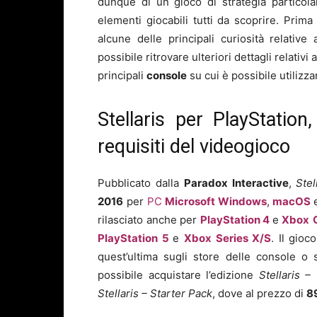
dunque di un gioco di strategia particola
elementi giocabili tutti da scoprire. Prima
alcune delle principali curiosità relative
possibile ritrovare ulteriori dettagli relativi 
principali
console
su cui è possibile utilizz
Stellaris per PlayStatio
requisiti del videogioco
Pubblicato dalla
Paradox Interactive
,
Stel
2016
per
PC
Microsoft Windows
,
macOS
rilasciato anche per
PlayStation 4
e
Xbox
PlayStation 5
e
Xbox Series X/S
. Il gioc
quest’ultima sugli store delle console o 
possibile acquistare l’edizione
Stellaris –
Stellaris – Starter Pack
, dove al prezzo di
8