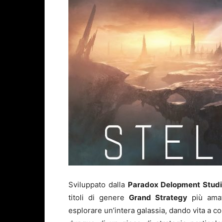
Sviluppato dalla
Paradox Delopment Stud
titoli di genere
Grand Strategy
più amati
esplorare un’intera galassia, dando vita a co