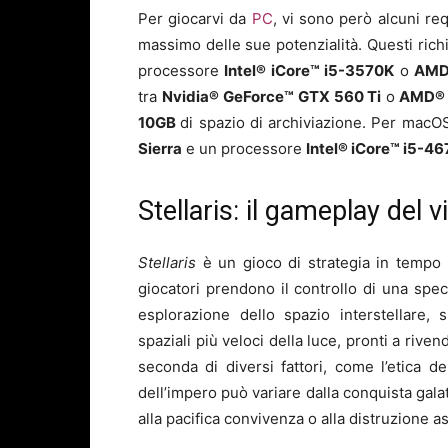
Per giocarvi da
PC
, vi sono però alcuni req
massimo delle sue potenzialità. Questi ric
processore
Intel® iCore™ i5-3570K
o
AMD
tra
Nvidia® GeForce™ GTX 560 Ti
o
AMD® 
10GB
di spazio di archiviazione. Per macOS
Sierra
e un processore
Intel® iCore™ i5-46
Stellaris: il gameplay del 
Stellaris
è un gioco di strategia in tempo r
giocatori prendono il controllo di una spec
esplorazione dello spazio interstellare, 
spaziali più veloci della luce, pronti a rive
seconda di diversi fattori, come l’etica del
dell’impero può variare dalla conquista gala
alla pacifica convivenza o alla distruzione as