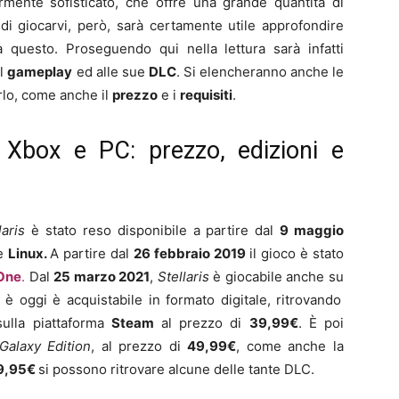
rmente sofisticato, che offre una grande quantità di
 di giocarvi, però, sarà certamente utile approfondire
 a questo. Proseguendo qui nella lettura sarà infatti
al
gameplay
ed alle sue
DLC
. Si elencheranno anche le
arlo, come anche il
prezzo
e i
requisiti
.
n, Xbox e PC: prezzo, edizioni e
laris
è stato reso disponibile a partire dal
9 maggio
e
Linux.
A partire dal
26 febbraio 2019
il gioco è stato
One
.
Dal
25 marzo 2021
,
Stellaris
è giocabile anche su
o è oggi è acquistabile in formato digitale, ritrovando
sulla piattaforma
Steam
al prezzo di
39
,99€
. È poi
 Galaxy Edition
, al prezzo di
4
9
,99€
, come anche la
9
,95€
si possono ritrovare alcune delle tante DLC.