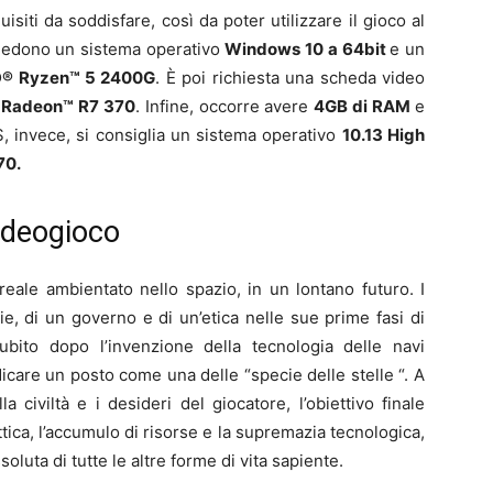
uisiti da soddisfare, così da poter utilizzare il gioco al
hiedono un sistema operativo
Windows 10 a 64bit
e un
® Ryzen™ 5 2400G
. È poi richiesta una scheda video
Radeon™ R7 370
. Infine, occorre avere
4GB di RAM
e
, invece, si consiglia un sistema operativo
10.13 High
70.
videogioco
eale ambientato nello spazio, in un lontano futuro. I
ie, di un governo e di un’etica nelle sue prime fasi di
subito dopo l’invenzione della tecnologia delle navi
ndicare un posto come una delle “specie delle stelle “. A
la civiltà e i desideri del giocatore, l’obiettivo finale
ttica, l’accumulo di risorse e la supremazia tecnologica,
soluta di tutte le altre forme di vita sapiente.