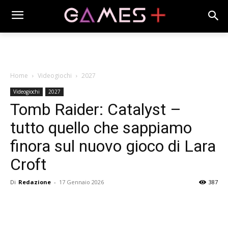
Home
Videogiochi
2027
Videogiochi
2027
Tomb Raider: Catalyst –
tutto quello che sappiamo
finora sul nuovo gioco di Lara
Croft
Di
Redazione
-
17 Gennaio 2026
387