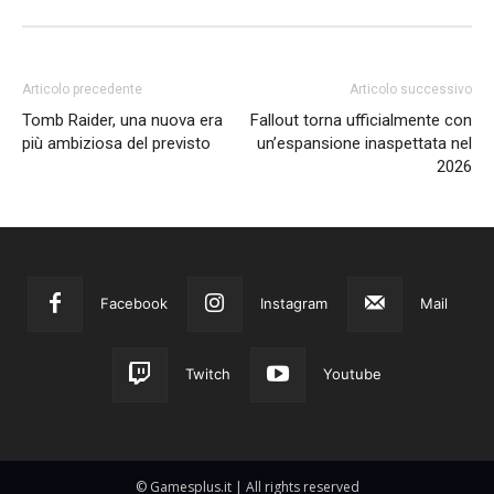
Articolo precedente
Articolo successivo
Tomb Raider, una nuova era
Fallout torna ufficialmente con
più ambiziosa del previsto
un’espansione inaspettata nel
2026
Facebook
Instagram
Mail
Twitch
Youtube
© Gamesplus.it | All rights reserved