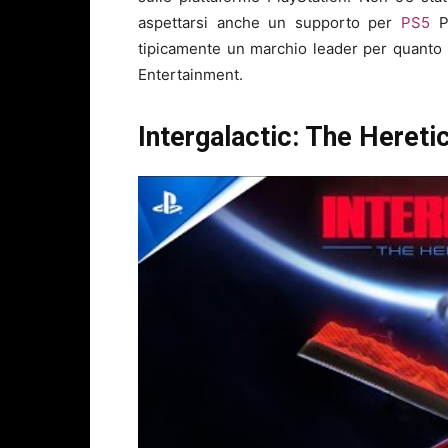
aspettarsi anche un supporto per
PS5
Pr
tipicamente un marchio leader per quanto r
Entertainment.
Intergalactic: The Hereti