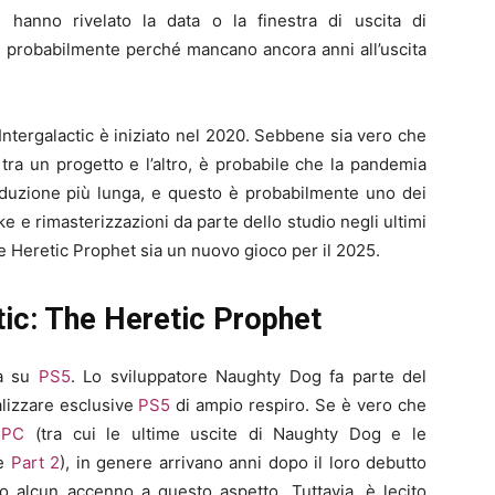
hanno rivelato la data o la finestra di uscita di
 probabilmente perché mancano ancora anni all’uscita
Intergalactic è iniziato nel 2020. Sebbene sia vero che
 tra un progetto e l’altro, è probabile che la pandemia
oduzione più lunga, e questo è probabilmente uno dei
ke e rimasterizzazioni da parte dello studio negli ultimi
e Heretic Prophet sia un nuovo gioco per il 2025.
tic: The Heretic Prophet
rà su
PS5
. Lo sviluppatore Naughty Dog fa parte del
lizzare esclusive
PS5
di ampio respiro. Se è vero che
u
PC
(tra cui le ultime uscite di Naughty Dog e le
e
Part 2
), in genere arrivano anni dopo il loro debutto
to alcun accenno a questo aspetto. Tuttavia, è lecito