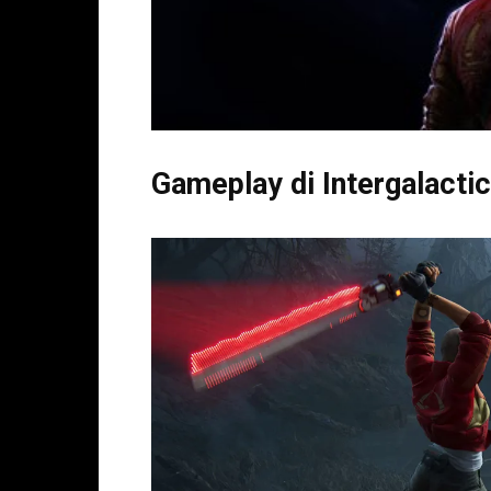
Gameplay di
Intergalacti