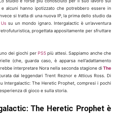
Lo studio è forse più conosciuto per il suo lavoro sui
, e alcuni hanno ipotizzato che potrebbero essere in
nvece si tratta di una nuova IP, la prima dello studio da
 Us
su un mondo ignaro. Intergalactic è un’avventura
retrofuturistica, progettata appositamente per sfruttare
 uno dei giochi per
PS5
più attesi. Sappiamo anche che
rielle (che, guarda caso, è apparsa nell’adattamento
rebbe interpretare Nora nella seconda stagione di
The
curata dai leggendari Trent Reznor e Atticus Ross. Di
su Intergalactic: The Heretic Prophet, compresi i pochi
’esperienza di gioco e sulla storia.
rgalactic: The Heretic Prophet è