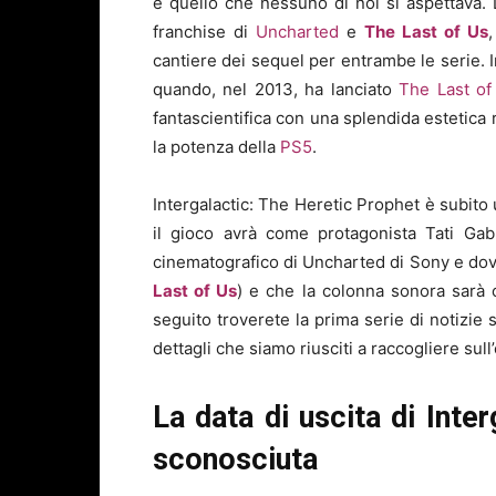
è quello che nessuno di noi si aspettava. 
franchise di
Uncharted
e
The Last of Us
cantiere dei sequel per entrambe le serie. I
quando, nel 2013, ha lanciato
The Last of
fantascientifica con una splendida estetica 
la potenza della
PS5
.
Intergalactic: The Heretic Prophet è subito
il gioco avrà come protagonista Tati Gab
cinematografico di Uncharted di Sony e dov
Last of Us
) e che la colonna sonora sarà 
seguito troverete la prima serie di notizie 
dettagli che siamo riusciti a raccogliere sull
La data di uscita di Inte
sconosciuta