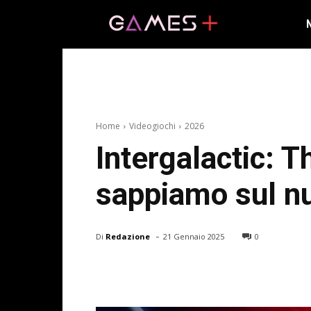
Home
Videogiochi
2026
Intergalactic: T
sappiamo sul n
-
Di
Redazione
21 Gennaio 2025
0