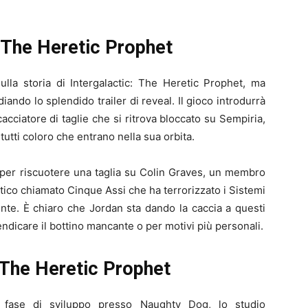
: The Heretic Prophet
lla storia di Intergalactic: The Heretic Prophet, ma
iando lo splendido trailer di reveal. Il gioco introdurrà
cciatore di taglie che si ritrova bloccato su Sempiria,
tutti coloro che entrano nella sua orbita.
e per riscuotere una taglia su Colin Graves, un membro
tico chiamato Cinque Assi che ha terrorizzato i Sistemi
nte. È chiaro che Jordan sta dando la caccia a questi
endicare il bottino mancante o per motivi più personali.
: The Heretic Prophet
n fase di sviluppo presso Naughty Dog, lo studio