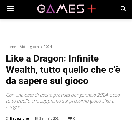
Home
Videogiochi
2024
Like a Dragon: Infinite
Wealth, tutto quello che c’è
da sapere sul gioco
Con una data di uscita prevista per gennaio 2024, ecco
tutto quello che sappiamo sul prossimo gioco Like a
Dragon.
-
Di
Redazione
18 Gennaio 2024
0