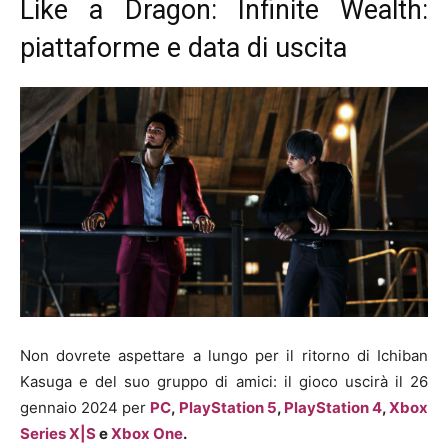
Like a Dragon: Infinite Wealth:
piattaforme e data di uscita
Non dovrete aspettare a lungo per il ritorno di Ichiban
Kasuga e del suo gruppo di amici: il gioco uscirà il 26
gennaio 2024 per
PC
,
PlayStation 5
,
PlayStation 4
,
Xbox
Series X|S
e
Xbox One
.