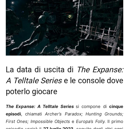
La data di uscita di
The Expanse:
A Telltale Series
e le console dove
poterlo giocare
The Expanse: A Telltale Series
si compone di
cinque
episodi
, chiamati
Archer’s Paradox; Hunting Grounds;
First Ones; Impossible Objects
e
Europa’s Folly.
Il primo
episodio uscirà il
27 luglio 2023
, seguito dagli altri ogni