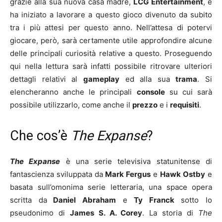
grazie alla sua nuova casa madre,
LCG Entertainment
, e
ha iniziato a lavorare a questo gioco divenuto da subito
tra i più attesi per questo anno. Nell’attesa di potervi
giocare, però, sarà certamente utile approfondire alcune
delle principali curiosità relative a questo. Proseguendo
qui nella lettura sarà infatti possibile ritrovare ulteriori
dettagli relativi al
gameplay
ed alla sua
trama
. Si
elencheranno anche le principali
console
su cui sarà
possibile utilizzarlo, come anche il
prezzo
e i
requisiti
.
Che cos’è
The Expanse
?
The Expanse
è una serie televisiva statunitense di
fantascienza sviluppata da
Mark Fergus
e
Hawk Ostby
e
basata sull’omonima serie letteraria, una space opera
scritta da
Daniel Abraham
e
Ty Franck
sotto lo
pseudonimo di
James S. A. Corey
. La storia di
The