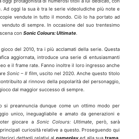
 oggi protagonista di numerosi titoli a lui dedicati, con
 Ad oggi la sua è tra le serie videoludiche più note e
 copie vendute in tutto il mondo. Ciò lo ha portato ad
iù venduto di sempre. In occasione del suo trentesimo
a scena con
Sonic Colours: Ultimate
.
 gioco del 2010, tra i più acclamati della serie. Questa
fica aggiornata, introduce una serie di entusiasmanti
eo e il frame rate. Fanno inoltre il loro ingresso anche
lare
Sonic – Il film
, uscito nel 2020. Anche questo titolo
ontribuito al rinnovo della popolarità del personaggio,
ogioco dal maggior successo di sempre.
co si preannuncia dunque come un ottimo modo per
aggio unico, ineguagliabile e amato da generazioni e
 poter giocare a
Sonic Colours: Ultimate
, però, sarà
principali curiosità relative a questo. Proseguendo qui
lteriori dettagli relativi al
gameplay
ed alla sua
trama
.