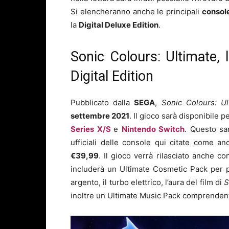
Si elencheranno anche le principali
consol
la
Digital Deluxe Edition
.
Sonic Colours: Ultimate, l
Digital Edition
Pubblicato dalla
SEGA
,
Sonic Colours: Ul
settembre
2021
. Il gioco sarà disponibile p
Series X/S
e
Nintendo Switch
. Questo sar
ufficiali delle console qui citate come an
€39,99
. Il gioco verrà rilasciato anche c
includerà un Ultimate Cosmetic Pack per p
argento, il turbo elettrico, l’aura del film di
S
inoltre un Ultimate Music Pack comprendente