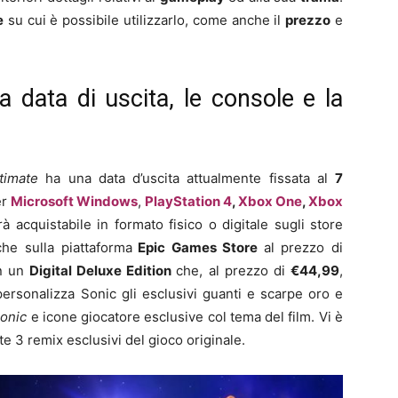
e
su cui è possibile utilizzarlo, come anche il
prezzo
e
a data di uscita, le console e la
timate
ha una data d’uscita attualmente fissata al
7
er
Microsoft Windows
,
PlayStation 4
,
Xbox One
,
Xbox
à acquistabile in formato fisico o digitale sugli store
che sulla piattaforma
Epic Games Store
al prezzo di
on un
Digital Deluxe Edition
che, al prezzo di
€44,99
,
ersonalizza Sonic gli esclusivi guanti e scarpe oro e
onic
e icone giocatore esclusive col tema del film. Vi è
 3 remix esclusivi del gioco originale.