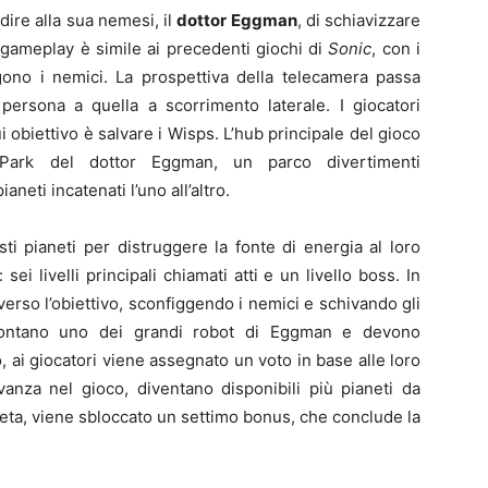
dire alla sua nemesi, il
dottor Eggman
, di schiavizzare
 gameplay è simile ai precedenti giochi di
Sonic
, con i
gono i nemici. La prospettiva della telecamera passa
persona a quella a scorrimento laterale. I giocatori
ui obiettivo è salvare i Wisps. L’hub principale del gioco
t Park del dottor Eggman, un parco divertimenti
neti incatenati l’uno all’altro.
i pianeti per distruggere la fonte di energia al loro
sei livelli principali chiamati atti e un livello boss. In
verso l’obiettivo, sconfiggendo i nemici e schivando gli
affrontano uno dei grandi robot di Eggman e devono
, ai giocatori viene assegnato un voto in base alle loro
anza nel gioco, diventano disponibili più pianeti da
eta, viene sbloccato un settimo bonus, che conclude la