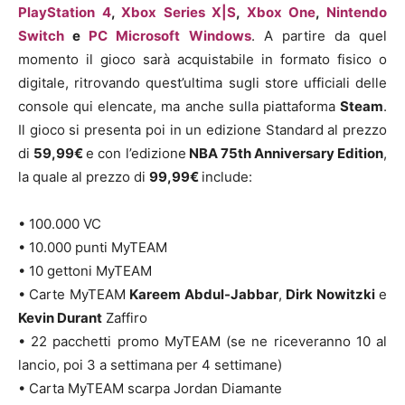
PlayStation 4
,
Xbox Series X|S
,
Xbox One
,
Nintendo
Switch
e
PC Microsoft Windows
. A partire da quel
momento il gioco sarà acquistabile in formato fisico o
digitale, ritrovando quest’ultima sugli store ufficiali delle
console qui elencate, ma anche sulla piattaforma
Steam
.
Il gioco si presenta poi in un edizione Standard al prezzo
di
59,99€
e con l’edizione
NBA 75th Anniversary Edition
,
la quale al prezzo di
99,99€
include:
• 100.000 VC
• 10.000 punti MyTEAM
• 10 gettoni MyTEAM
• Carte MyTEAM
Kareem Abdul-Jabbar
,
Dirk Nowitzki
e
Kevin Durant
Zaffiro
• 22 pacchetti promo MyTEAM (se ne riceveranno 10 al
lancio, poi 3 a settimana per 4 settimane)
• Carta MyTEAM scarpa Jordan Diamante