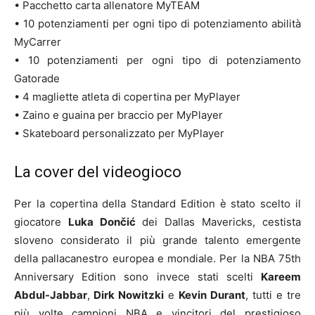
• Pacchetto carta allenatore MyTEAM
• 10 potenziamenti per ogni tipo di potenziamento abilità
MyCarrer
• 10 potenziamenti per ogni tipo di potenziamento
Gatorade
• 4 magliette atleta di copertina per MyPlayer
• Zaino e guaina per braccio per MyPlayer
• Skateboard personalizzato per MyPlayer
La cover del videogioco
Per la copertina della Standard Edition è stato scelto il
giocatore
Luka Dončić
dei Dallas Mavericks, cestista
sloveno considerato il più grande talento emergente
della pallacanestro europea e mondiale. Per la NBA 75th
Anniversary Edition sono invece stati scelti
Kareem
Abdul-Jabbar
,
Dirk Nowitzki
e
Kevin Durant
, tutti e tre
più volte campioni NBA e vincitori del prestigioso