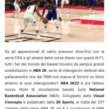
Se gli appassionati di calcio possono divertirsi con la
serie
FIFA
e gli amanti delle corse d’auto con quella di
F1
,
tutti i fan del mondo del basket trovano da sempre grandi
soddisfazioni in
NBA 2K
, serie di videogiochi dedicati alla
pallacanestro che dal 1999 non manca di fornire un titolo
all’anno ai suoi videogiocatori.
NBA 2K22
è ora l’atteso
nuovo titolo di simulazione basato sulla
National
Basketball Association
(NBA). Sviluppato dalla
Visual
Concepts
e pubblicato dalla
2K Sports
, si tratta del 23ª
capitolo della serie
NBA 2K
ed è il successore di
NBA