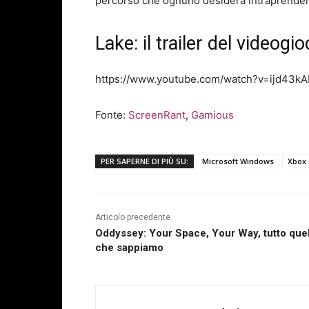
percorso che ognuno desidera intraprendere p
Lake: il trailer del videogi
https://www.youtube.com/watch?v=ijd43kA
Fonte:
ScreenRant
,
Gamious
PER SAPERNE DI PIÙ SU:
Microsoft Windows
Xbox
Articolo precedente
Oddyssey: Your Space, Your Way, tutto que
che sappiamo