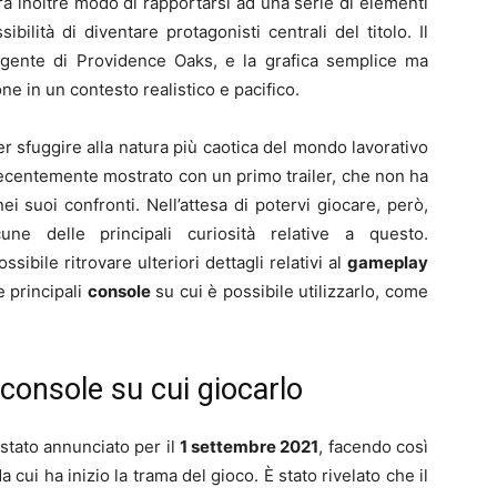
rà inoltre modo di rapportarsi ad una serie di elementi
ilità di diventare protagonisti centrali del titolo. Il
 gente di Providence Oaks, e la grafica semplice ma
e in un contesto realistico e pacifico.
per sfuggire alla natura più caotica del mondo lavorativo
recentemente mostrato con un primo trailer, che non ha
nei suoi confronti. Nell’attesa di potervi giocare, però,
une delle principali curiosità relative a questo.
sibile ritrovare ulteriori dettagli relativi al
gameplay
e principali
console
su cui è possibile utilizzarlo, come
e console su cui giocarlo
 stato annunciato per il
1 settembre
2021
, facendo così
 cui ha inizio la trama del gioco. È stato rivelato che il