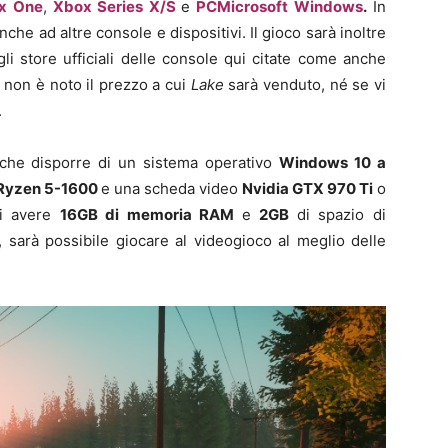
x One
,
Xbox Series X/S
e
PC
Microsoft Windows
.
In
che ad altre console e dispositivi.
Il gioco sarà inoltre
gli store ufficiali delle console qui citate come anche
, non è noto il prezzo a cui
Lake
sarà venduto, né se vi
.
nche disporre di un sistema operativo
Windows 10 a
Ryzen 5-1600
e una scheda video
Nvidia GTX 970 Ti
o
di avere
16GB di memoria RAM
e
2
GB
di spazio di
, sarà possibile giocare al videogioco al meglio delle