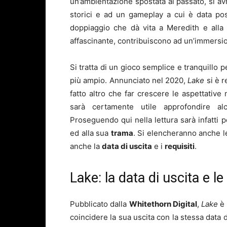
un’ambientazione spostata al passato, si av
storici e ad un gameplay a cui è data possib
doppiaggio che dà vita a Meredith e alla
affascinante, contribuiscono ad un’immersion
Si tratta di un gioco semplice e tranquillo 
più ampio. Annunciato nel 2020,
Lake
si è 
fatto altro che far crescere le aspettative 
sarà certamente utile approfondire alc
Proseguendo qui nella lettura sarà infatti pos
ed alla sua
trama
. Si elencheranno anche l
anche la
data di uscita
e i
requisiti
.
Lake: la data di uscita e l
Pubblicato dalla
Whitethorn Digital
,
Lake
è
coincidere la sua uscita con la stessa data da