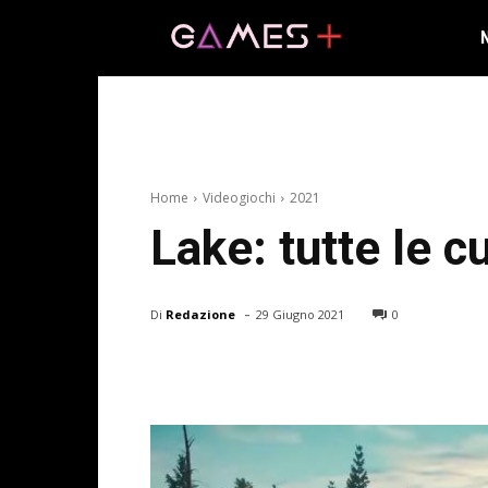
Home
Videogiochi
2021
Lake: tutte le c
-
Di
Redazione
29 Giugno 2021
0