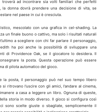
troverà ad incontrare sia volti familiari che perfetti
o, la donna dovrà prendere una decisione di vita, se
restare nel paese in cui è cresciuta.
alistico, mescolato con una grafica in cel-shading. La
a un finale buono o cattivo, ma solo i risultati naturali
st’ultimo a scegliere con chi far parlare il personaggio,
redith ha poi anche la possibilità di sviluppare una
nti di Providence Oak, se il giocatore lo desidera. Il
i consegnare la posta. Questa operazione può essere
a di pilota automatico del gioco.
re la posta, il personaggio può nel suo tempo libero
 si ritrovano l’uscire con gli amici, l’andare al cinema,
rimanere a casa a leggere un libro. Ognuna di queste,
lla storia in modo diverso. Il gioco si configura così
i sono scelte giuste o sbagliate, semplicemente il