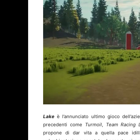
Lake
è l’annunciato ultimo gioco dell’a
precedenti come
Turmoil
,
Team Racing 
propone di dar vita a quella pace idil