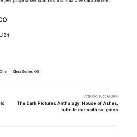
er propria sensibilità o inclinazione caratteriale.
oco
L1Z4
 One
Xbox Series X/S
Articolo successivo
llo
The Dark Pictures Anthology: House of Ashes,
tutte le curiosità sul gioco