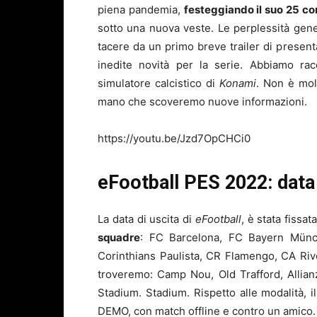
piena pandemia,
festeggiando il suo 25 c
sotto una nuova veste. Le perplessità gen
tacere da un primo breve trailer di presen
inedite novità per la serie. Abbiamo ra
simulatore calcistico di
Konami
. Non è mol
mano che scoveremo nuove informazioni.
https://youtu.be/Jzd7OpCHCi0
eFootball PES 2022: data 
La data di uscita di
eFootball
, è stata fissat
squadre
: FC Barcelona, FC Bayern Münc
Corinthians Paulista, CR Flamengo, CA River
troveremo: Camp Nou, Old Trafford, Allian
Stadium. Stadium. Rispetto alle modalità, 
DEMO, con match offline e contro un amico.