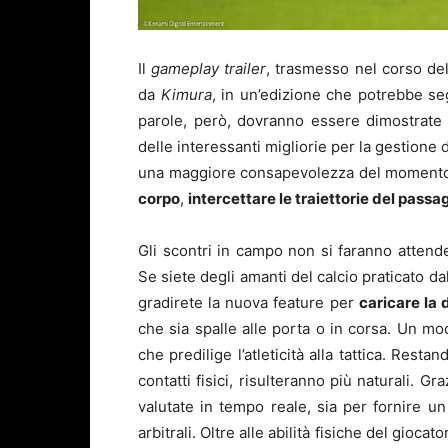
Il
gameplay trailer
, trasmesso nel corso del
da
Kimura
, in un’edizione che potrebbe s
parole, però, dovranno essere dimostrate d
delle interessanti migliorie per la gestione d
una maggiore consapevolezza del momento
corpo
,
intercettare le traiettorie del passa
Gli scontri in campo non si faranno attender
Se siete degli amanti del calcio praticato dal
gradirete la nuova feature per
caricare la 
che sia spalle alle porta o in corsa. Un mo
che predilige l’atleticità alla tattica. Res
contatti fisici, risulteranno più naturali. G
valutate in tempo reale, sia per fornire u
arbitrali. Oltre alle abilità fisiche del gioca