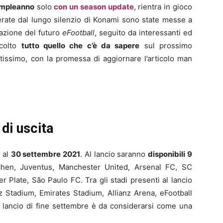
ompleanno
solo
con un season update
, rientra in gioco
erate dal lungo silenzio di Konami sono state messe a
tazione del futuro
eFootball
, seguito da interessanti ed
ccolto
tutto quello che c’è da sapere
sul prossimo
tissimo, con la promessa di aggiornare l’articolo man
di uscita
a al
30 settembre 2021
. Al lancio saranno
disponibili 9
hen, Juventus, Manchester United, Arsenal FC, SC
 Plate, São Paulo FC. Tra gli stadi presenti al lancio
z Stadium, Emirates Stadium, Allianz Arena, eFootball
il lancio di fine settembre è da considerarsi come una