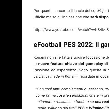
Per quanto concerne il lancio del cd.
Major 
ufficile ma solo l’indicazione che
sarà dispo
https://www.youtube.com/watch?v=K84Mt
eFootball PES 2022: il g
Konami non si è fatta sfuggire l’occasione d
le
nuove feature chiave del gameplay di 
Passione ed esperienza. Sono queste la 
calcistica made in Konami
, ricordate in occ
“Con così tanti cambiamenti quest’anno, c
come prima cosa le sensazioni che è in grad
altamente realistico e fondato su
una rea
nello sviluppo dei titoli
PES
e
Winning El