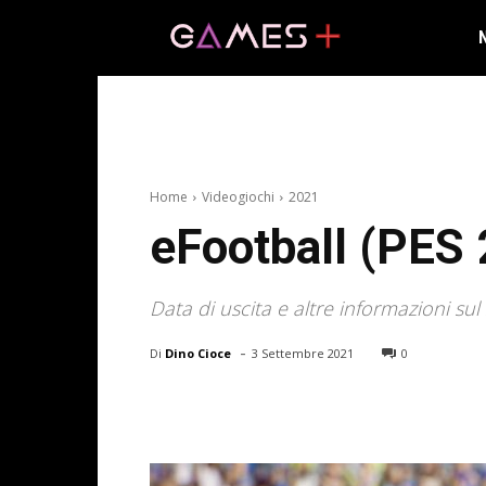
Home
Videogiochi
2021
eFootball (PES 
Data di uscita e altre informazioni sul
-
Di
Dino Cioce
3 Settembre 2021
0