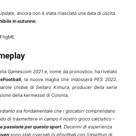
Update
, ancora non è stata rilasciata una data di uscita
nibile in autunno
.
8FhgME
ameplay
ella
Gamescom 2021
e, come da pronostico, ha rivelato
eFootball
, la nuova maglia che indosserà
PES 2022
.
parole chiave di
Seitaro Kimura
,
producer della serie
asione della
kermesse
di Colonia.
rediamo sia fondamentale che i giocatori comprendano
o di trasmettere in campo il nostro gioco calcistico –
le passione per questo sport
. Decenni di esperienza
even
sono stati riversati in eFootball con l’obiettivo di