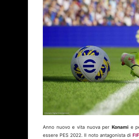
Anno nuovo e vita nuova per
Konami
e pe
essere PES 2022. Il noto antagonista di
FI