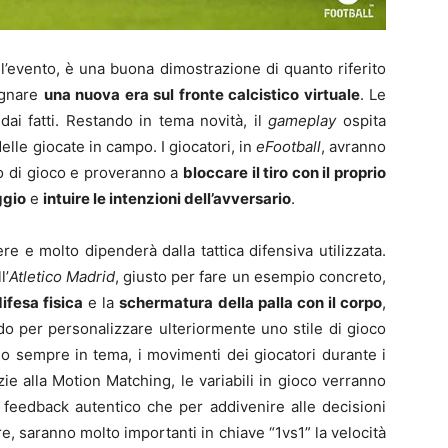
l’evento, è una buona dimostrazione di quanto riferito
egnare
una nuova era sul fronte calcistico virtuale
. Le
ai fatti. Restando in tema novità, il
gameplay
ospita
elle giocate in campo. I giocatori, in
eFootball
, avranno
 di gioco e proveranno a
bloccare il tiro con il proprio
ggio
e
intuire le intenzioni dell’avversario
.
e e molto dipenderà dalla tattica difensiva utilizzata.
l’
Atletico Madrid
, giusto per fare un esempio concreto,
difesa fisica
e la
schermatura della palla con il corpo
,
do per personalizzare ulteriormente uno stile di gioco
tando sempre in tema, i movimenti dei giocatori durante i
razie alla Motion Matching, le variabili in gioco verranno
n feedback autentico che per addivenire alle decisioni
tore, saranno molto importanti in chiave “1vs1” la velocità