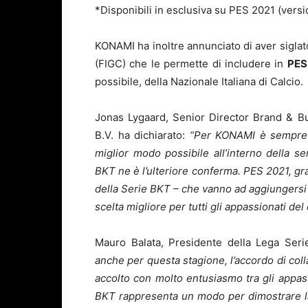
*Disponibili in esclusiva su PES 2021 (vers
KONAMI ha inoltre annunciato di aver siglat
(FIGC) che le permette di includere in
PES
possibile, della Nazionale Italiana di Calcio.
Jonas Lygaard, Senior Director Brand & B
B.V. ha dichiarato:
“Per KONAMI è sempre st
miglior modo possibile all’interno della s
BKT ne è l’ulteriore conferma. PES 2021, gra
della Serie BKT – che vanno ad aggiungersi al
scelta migliore per tutti gli appassionati del c
Mauro Balata, Presidente della Lega Ser
anche per questa stagione, l’accordo di co
accolto con molto entusiasmo tra gli appass
BKT rappresenta un modo per dimostrare la 