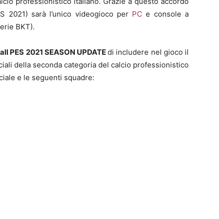
lcio professionistico italiano. Grazie a questo accordo
S 2021) sarà l’unico videogioco per
PC
e console a
Serie BKT).
all PES 2021 SEASON UPDATE
di includere nel gioco il
ciali della seconda categoria del calcio professionistico
fficiale e le seguenti squadre: