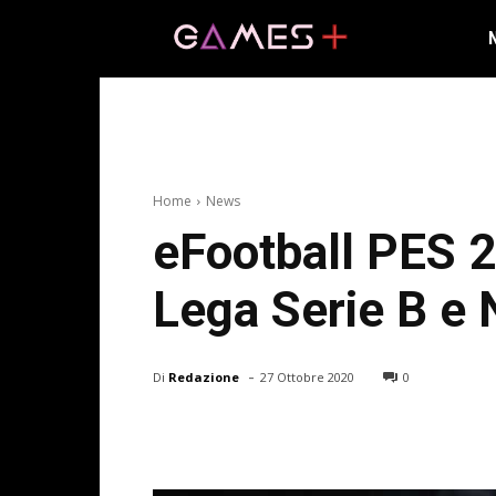
Home
News
eFootball PES 
Lega Serie B e 
-
Di
Redazione
27 Ottobre 2020
0