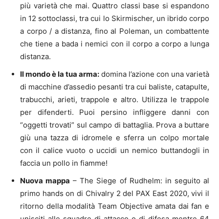
più varietà che mai. Quattro classi base si espandono
in 12 sottoclassi, tra cui lo Skirmischer, un ibrido corpo
a corpo / a distanza, fino al Poleman, un combattente
che tiene a bada i nemici con il corpo a corpo a lunga
distanza.
Il mondo è la tua arma:
domina l’azione con una varietà
di macchine d’assedio pesanti tra cui baliste, catapulte,
trabucchi, arieti, trappole e altro. Utilizza le trappole
per difenderti. Puoi persino infliggere danni con
“oggetti trovati” sul campo di battaglia. Prova a buttare
giù una tazza di idromele e sferra un colpo mortale
con il calice vuoto o uccidi un nemico buttandogli in
faccia un pollo in fiamme!
Nuova mappa
– The Siege of Rudhelm: in seguito al
primo hands on di Chivalry 2 del PAX East 2020, vivi il
ritorno della modalità Team Objective amata dai fan e
unisciti alle squadre di attacco o di difesa mentre 64