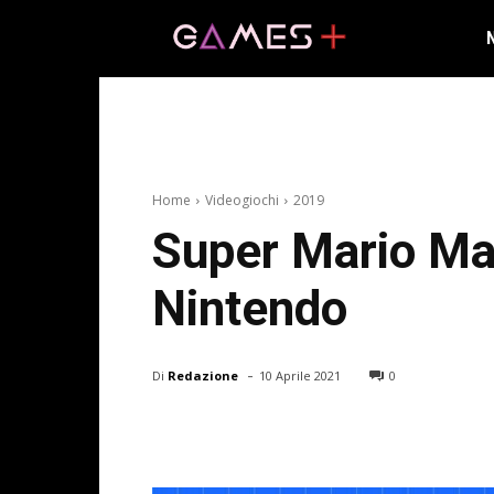
Home
Videogiochi
2019
Super Mario Mak
Nintendo
-
Di
Redazione
10 Aprile 2021
0