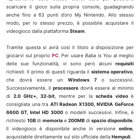
scaricare il gioco sulla propria console, guadagnando
anche fino a 63 punti d’oro My Nintendo. Allo stesso
modo, per lo stesso prezzo, è possibile acquistare il
videogioco dalla piattaforma
Steam
.
Tramite questa si avrà così il titolo a disposizione per
giocarvi sul proprio
PC
. Per usare
Baba is You
al meglio
delle sue funzionalità, vi sono però alcuni
requisiti
richiesti. Il primo di questi riguarda il
sistema operativo
,
che dovrà essere un
Windows 7
o successivi.
Successivamente, il
processore
dovrà essere al minimo
di
2.0 GHz+, 32-bit
, mentre per la
scheda video
è
consigliata una tra
ATI Radeon X1300, NVIDIA GeForce
6600 GT, Intel HD 3000
o modelli successivi. Infine, è
richiesto
1GB
di
memoria
e
200MB
di
spazio disponibile
.
Il videogioco è disponibile anche in versione
online
,
acquistabile direttamente sul sito ufficiale della
Hempuli
.