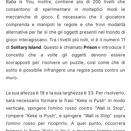
Baba is You,
inoltre, contiene più di 200 livelli che
consentono di sperimentare in molteplici modi le
meccaniche di gioco. È necessario che il giocatore
comprenda e manipoli le regole e che trovi modalità
alternative per far sì che gli oggetti presenti nel mondo di
gioco interagiscano. Tra i livelli più noti, vi è il numero 11
di
Solitary Island
. Questo è chiamato
Prison
e introduce il
concetto che a volte gli oggetti devono essere
sovrapposti per risolvere un puzzle, così come che di
solito è possibile infrangere una regola posta contro un
muro.
La sua altezza è 18 e la sua larghezza è 33. Per risolverlo,
sarà necessario formare le frasi “Keke is Push” in modo
verticale, spingere l’omino rosso contro “Wall is Stop”,
rompere “Keke is Push”, e spingere “Wall is Stop” sopra
l’omino rosso per ricoprirlo. A quel punto, occorrerà
formare la frase “Keke is You”, e muovere l’omino rosso