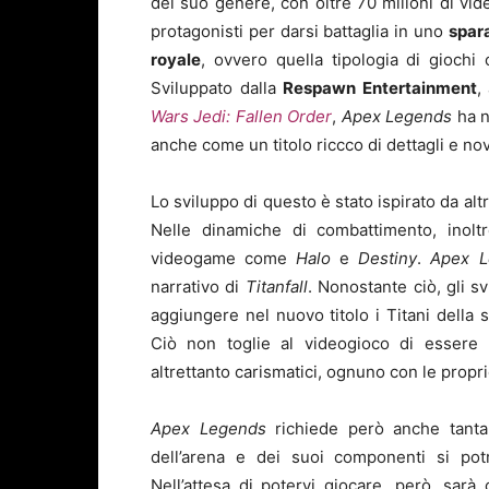
del suo genere, con oltre 70 milioni di vi
protagonisti per darsi battaglia in uno
spar
royale
, ovvero quella tipologia di giochi
Sviluppato dalla
Respawn Entertainment
,
Wars Jedi: Fallen Order
,
Apex Legends
ha n
anche come un titolo riccco di dettagli e nov
Lo sviluppo di questo è stato ispirato da alt
Nelle dinamiche di combattimento, inolt
videogame come
Halo
e
Destiny
.
Apex L
narrativo di
Titanfall
. Nonostante ciò, gli s
aggiungere nel nuovo titolo i Titani della s
Ciò non toglie al videogioco di essere 
altrettanto carismatici, ognuno con le proprie
Apex Legends
richiede però anche tanta
dell’arena e dei suoi componenti si pot
Nell’attesa di potervi giocare, però, sarà