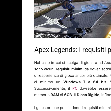
Apex Legends: i requisiti p
Nel caso in cui si scelga di giocare ad
Ape
sono alcuni
requisiti minimi
da dover soddis
un’esperienza di gioco ancor più ottimale. 
al minimo un
Windows 7 a 64 bit
. 
Successivamente, il
PC
dovrebbe essere
memoria
RAM
di
6GB
. Il
Disco Rigido
, infi
I giocatori che possiedono i requisiti minim