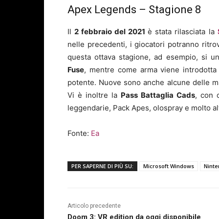
Apex Legends – Stagione 8
Il
2 febbraio del 2021
è stata rilasciata la
nelle precedenti, i giocatori potranno ritr
questa ottava stagione, ad esempio, si u
Fuse
, mentre come arma viene introdotta
potente. Nuove sono anche alcune delle m
Vi è inoltre la
Pass Battaglia Cads
, con 
leggendarie, Pack Apes, olospray e molto al
Fonte:
Ea
PER SAPERNE DI PIÙ SU:
Microsoft Windows
Ninte
Articolo precedente
Doom 3: VR edition da oggi disponibile