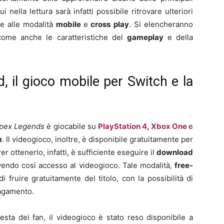
 nella lettura sarà infatti possibile ritrovare ulteriori
e
e alle modalità
mobile
e
cross
play
. Si elencheranno
come anche le caratteristiche del
gameplay
e della
, il gioco mobile per Switch e la
pex Legends
è giocabile su
PlayStation 4
,
Xbox One
e
m
. Il videogioco, inoltre, è disponibile gratuitamente per
er ottenerlo, infatti, è sufficiente eseguire il
download
, avendo così accesso al videogioco. Tale modalità,
free-
di fruire gratuitamente del titolo, con la possibilità di
pagamento.
iesta dei fan, il videogioco è stato reso disponibile a