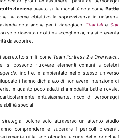
deogiocatori pronti ad assumere i panni dei personaggi
atutto d’azione
basato sulla modalità nota come
Battle
 che ha come obiettivo la sopravvivenza in un’arena.
 azienda nota anche per i videogiochi
Titanfall
e
Star
on solo ricevuto un’ottima accoglienza, ma si presenta
ità da scoprire.
ri sparatutto simili, come
Team Fortress 2
e
Overwatch
.
re, si possono ritrovare elementi comuni a celebri
egends
, inoltre, è ambientato nello stesso universo
viluppatori hanno dichiarato di non avere intenzione di
erie, in quanto poco adatti alla modalità battle royale.
particolarmente entusiasmante, ricco di personaggi
 abilità speciali.
 strategia, poiché solo attraverso un attento studio
ranno comprendere e superare i pericoli presenti.
 certamente utile approfondire alcune delle principali