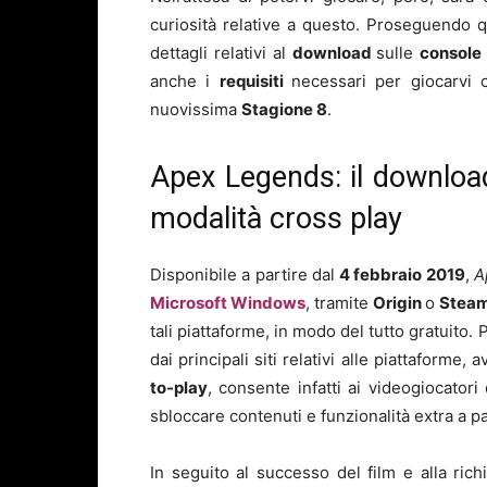
curiosità relative a questo. Proseguendo qui
dettagli relativi al
download
sulle
consol
anche i
requisiti
necessari per giocarvi 
nuovissima
Stagione 8
.
Apex Legends: il download
modalità cross play
Disponibile a partire dal
4 febbraio 2019
,
A
Microsoft Windows
, tramite
Origin
o
Stea
tali piattaforme, in modo del tutto gratuito. P
dai principali siti relativi alle piattaforme
to-play
, consente infatti ai videogiocatori 
sbloccare contenuti e funzionalità extra a 
In seguito al successo del film e alla rich