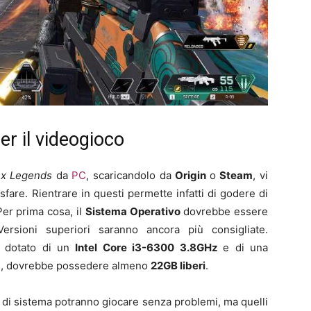
er il videogioco
x Legends
da
PC
, scaricandolo da
Origin
o
Steam
, vi
fare. Rientrare in questi permette infatti di godere di
Per prima cosa, il
Sistema Operativo
dovrebbe essere
Versioni superiori saranno ancora più consigliate.
 dotato di un
Intel Core i3-6300 3.8GHz
e di una
ne, dovrebbe possedere almeno
22GB liberi
.
i di sistema potranno giocare senza problemi, ma quelli