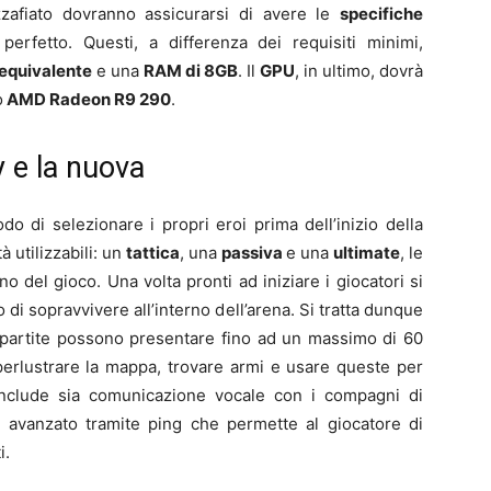
zafiato dovranno assicurarsi di avere le
specifiche
fetto. Questi, a differenza dei requisiti minimi,
 equivalente
e una
RAM di 8GB
. Il
GPU
, in ultimo, dovrà
o
AMD Radeon R9 290
.
 e la nuova
do di selezionare i propri eroi prima dell’inizio della
à utilizzabili: un
tattica
, una
passiva
e una
ultimate
, le
no del gioco. Una volta pronti ad iniziare i giocatori si
o di sopravvivere all’interno dell’arena. Si tratta dunque
e partite possono presentare fino ad un massimo di 60
 perlustrare la mappa, trovare armi e usare queste per
o include sia comunicazione vocale con i compagni di
 avanzato tramite ping che permette al giocatore di
i.