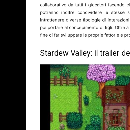
collaborativo da tutti i giocatori facendo c
potranno inoltre condividere le stesse 
intrattenere diverse tipologie di interazio
poi portare al concepimento di figli. Oltre a 
fine di far sviluppare le proprie fattorie e pr
Stardew Valley: il trailer d