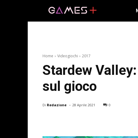
Home
Videogiochi
2017
Stardew Valley: 
sul gioco
-
Di
Redazione
28 Aprile 2021
0