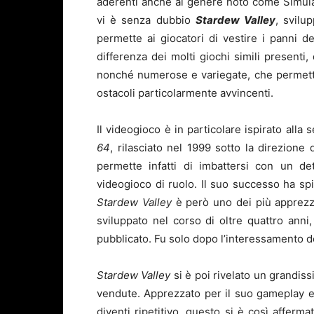
aderenti anche al genere noto come Simula
vi è senza dubbio
Stardew Valley
, svilu
permette ai giocatori di vestire i panni de
differenza dei molti giochi simili presenti
nonché numerose e variegate, che permetto
ostacoli particolarmente avvincenti.
Il videogioco è in particolare ispirato alla 
64
, rilasciato nel 1999 sotto la direzione 
permette infatti di imbattersi con un de
videogioco di ruolo. Il suo successo ha spi
Stardew Valley
è però uno dei più apprezz
sviluppato nel corso di oltre quattro ann
pubblicato. Fu solo dopo l’interessamento d
Stardew Valley
si è poi rivelato un grandis
vendute. Apprezzato per il suo gameplay e la
diventi ripetitivo, questo si è così affe