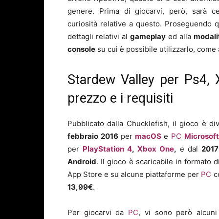
genere. Prima di giocarvi, però, sarà ce
curiosità relative a questo. Proseguendo qui
dettagli relativi al
gameplay
ed alla
modali
console
su cui è possibile utilizzarlo, come
Stardew Valley per Ps4, X
prezzo e i requisiti
Pubblicato dalla Chucklefish, il gioco è di
febbraio 2016
per
macOS
e
PC
Microsof
per
PlayStation 4
,
Xbox One
,
e dal
201
Android
. Il gioco è scaricabile in formato di
App Store e su alcune piattaforme per
PC
c
13,99€
.
Per giocarvi da
PC
, vi sono però alcun