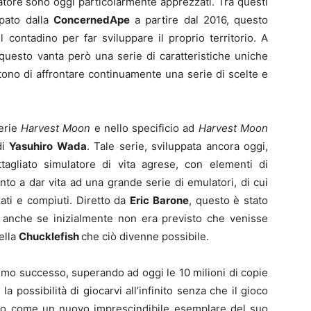
tore sono oggi particolarmente apprezzati. Tra questi
ppato dalla
ConcernedApe
a partire dal 2016, questo
l contadino per far sviluppare il proprio territorio. A
, questo vanta però una serie di caratteristiche uniche
no di affrontare continuamente una serie di scelte e
serie
Harvest Moon
e nello specificio ad
Harvest Moon
di
Yasuhiro Wada
. Tale serie, sviluppata ancora oggi,
ttagliato simulatore di vita agrese, con elementi di
nto a dar vita ad una grande serie di emulatori, di cui
ati e compiuti. Diretto da
Eric Barone
, questo è stato
i, anche se inizialmente non era previsto che venisse
ella
Chucklefish
che ciò divenne possibile.
simo successo, superando ad oggi le 10 milioni di copie
 possibilità di giocarvi all’infinito senza che il gioco
rmato come un nuovo imprescindibile esemplare del suo