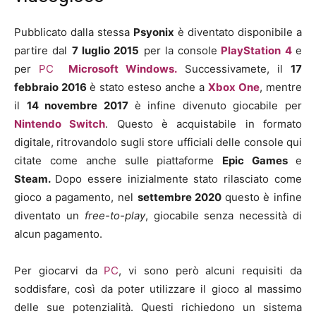
Pubblicato dalla stessa
Psyonix
è diventato disponibile a
partire dal
7
luglio
2015
per la console
PlayStation 4
e
per
PC
Microsoft Windows.
Successivamete, il
17
febbraio 2016
è stato esteso anche a
Xbox
One
, mentre
il
14 novembre 2017
è infine divenuto giocabile per
Nintendo Switch
. Questo è acquistabile in formato
digitale, ritrovandolo sugli store ufficiali delle console qui
citate come anche sulle piattaforme
Epic Games
e
Steam.
Dopo essere inizialmente stato rilasciato come
gioco a pagamento, nel
settembre 2020
questo è infine
diventato un
free-to-play
, giocabile senza necessità di
alcun pagamento.
Per giocarvi da
PC
, vi sono però alcuni requisiti da
soddisfare, così da poter utilizzare il gioco al massimo
delle sue potenzialità. Questi richiedono un sistema