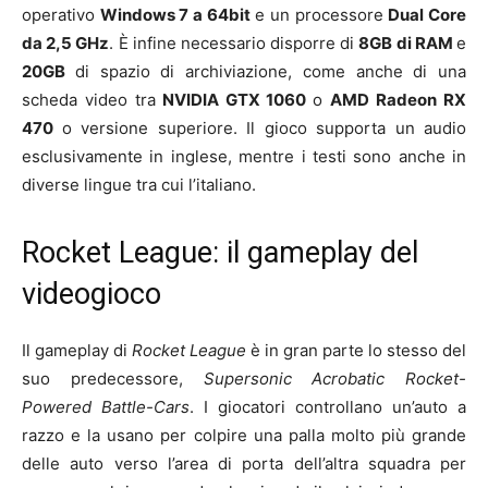
operativo
Windows 7 a 64bit
e un processore
Dual Core
da 2,5 GHz
. È infine necessario disporre di
8
GB di RAM
e
20GB
di spazio di archiviazione, come anche di una
scheda video tra
NVIDIA GTX 1060
o
AMD Radeon RX
470
o versione superiore. Il gioco supporta un audio
esclusivamente in inglese, mentre i testi sono anche in
diverse lingue tra cui l’italiano.
Rocket League: il gameplay del
videogioco
Il gameplay di
Rocket League
è in gran parte lo stesso del
suo predecessore,
Supersonic Acrobatic Rocket-
Powered Battle-Cars
. I giocatori controllano un’auto a
razzo e la usano per colpire una palla molto più grande
delle auto verso l’area di porta dell’altra squadra per