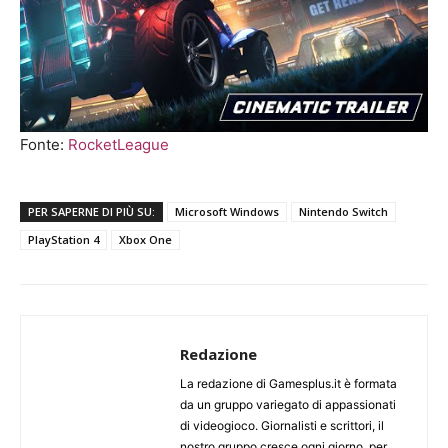
Fonte:
RocketLeague
PER SAPERNE DI PIÙ SU:
Microsoft Windows
Nintendo Switch
PlayStation 4
Xbox One
Redazione
La redazione di Gamesplus.it è formata
da un gruppo variegato di appassionati
di videogioco. Giornalisti e scrittori, il
nostro gruppo cresce ogni giorno, per