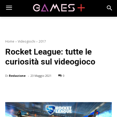
Home
Videogiochi
2017
Rocket League: tutte le
curiosità sul videogioco
-
Di
Redazione
23 Maggio 2021
0