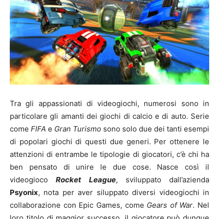
Tra gli appassionati di videogiochi, numerosi sono in
particolare gli amanti dei giochi di calcio e di auto. Serie
come
FIFA
e
Gran Turismo
sono solo due dei tanti esempi
di popolari giochi di questi due generi. Per ottenere le
attenzioni di entrambe le tipologie di giocatori, c’è chi ha
ben pensato di unire le due cose. Nasce così il
videogioco
Rocket League
, sviluppato dall’azienda
Psyonix
, nota per aver siluppato diversi videogiochi in
collaborazione con Epic Games, come
Gears of War
. Nel
loro titolo di maggior successo, il giocatore può dunque