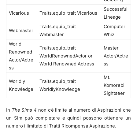
Successful
Vicarious
Traits.equip_trait Vicarious
Lineage
Traits.equip_trait
Computer
Webmaster
Webmaster
Whiz
World
Traits.equip_trait
Master
Renowned
WorldRenownedActor or
Actor/Actre
Actor/Actre
World Renowned Actress
ss
ss
Mt.
Worldly
Traits.equip_trait
Komorebi
Knowledge
WorldlyKnowledge
Sightseer
In
The Sims 4
non c’è limite al numero di Aspirazioni che
un Sim può completare e quindi possono ottenere un
numero illimitato di Tratti Ricompensa Aspirazione.