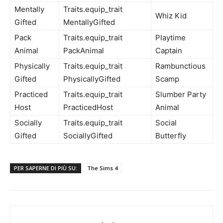
Mentally
Traits.equip_trait
Whiz Kid
Gifted
MentallyGifted
Pack
Traits.equip_trait
Playtime
Animal
PackAnimal
Captain
Physically
Traits.equip_trait
Rambunctious
Gifted
PhysicallyGifted
Scamp
Practiced
Traits.equip_trait
Slumber Party
Host
PracticedHost
Animal
Socially
Traits.equip_trait
Social
Gifted
SociallyGifted
Butterfly
PER SAPERNE DI PIÙ SU:
The Sims 4