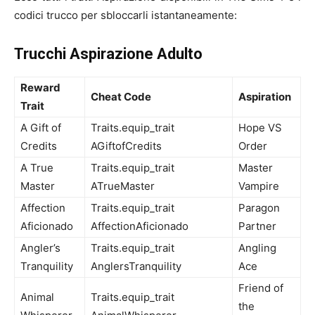
codici trucco per sbloccarli istantaneamente:
Trucchi Aspirazione Adulto
Reward
Cheat Code
Aspiration
Trait
A Gift of
Traits.equip_trait
Hope VS
Credits
AGiftofCredits
Order
A True
Traits.equip_trait
Master
Master
ATrueMaster
Vampire
Affection
Traits.equip_trait
Paragon
Aficionado
AffectionAficionado
Partner
Angler’s
Traits.equip_trait
Angling
Tranquility
AnglersTranquility
Ace
Friend of
Animal
Traits.equip_trait
the