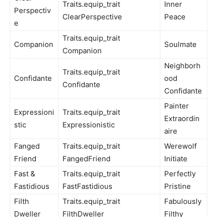
Traits.equip_trait
Inner
Perspectiv
ClearPerspective
Peace
e
Traits.equip_trait
Companion
Soulmate
Companion
Neighborh
Traits.equip_trait
Confidante
ood
Confidante
Confidante
Painter
Expressioni
Traits.equip_trait
Extraordin
stic
Expressionistic
aire
Fanged
Traits.equip_trait
Werewolf
Friend
FangedFriend
Initiate
Fast &
Traits.equip_trait
Perfectly
Fastidious
FastFastidious
Pristine
Filth
Traits.equip_trait
Fabulously
Dweller
FilthDweller
Filthy