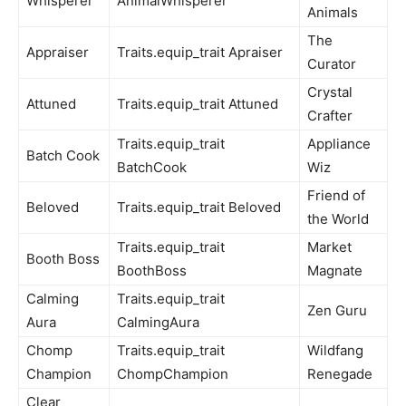
Whisperer
AnimalWhisperer
Animals
The
Appraiser
Traits.equip_trait Apraiser
Curator
Crystal
Attuned
Traits.equip_trait Attuned
Crafter
Traits.equip_trait
Appliance
Batch Cook
BatchCook
Wiz
Friend of
Beloved
Traits.equip_trait Beloved
the World
Traits.equip_trait
Market
Booth Boss
BoothBoss
Magnate
Calming
Traits.equip_trait
Zen Guru
Aura
CalmingAura
Chomp
Traits.equip_trait
Wildfang
Champion
ChompChampion
Renegade
Clear