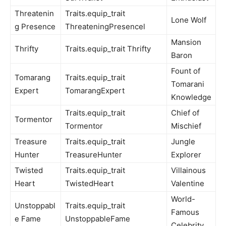
Threatenin
Traits.equip_trait
Lone Wolf
g Presence
ThreateningPresencel
Mansion
Thrifty
Traits.equip_trait Thrifty
Baron
Fount of
Tomarang
Traits.equip_trait
Tomarani
Expert
TomarangExpert
Knowledge
Traits.equip_trait
Chief of
Tormentor
Tormentor
Mischief
Treasure
Traits.equip_trait
Jungle
Hunter
TreasureHunter
Explorer
Twisted
Traits.equip_trait
Villainous
Heart
TwistedHeart
Valentine
World-
Unstoppabl
Traits.equip_trait
Famous
e Fame
UnstoppableFame
Celebrity