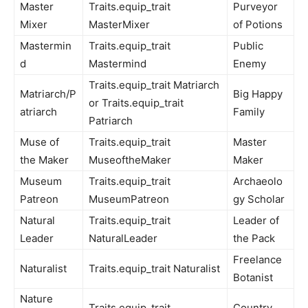
Master
Traits.equip_trait
Purveyor
Mixer
MasterMixer
of Potions
Mastermin
Traits.equip_trait
Public
d
Mastermind
Enemy
Traits.equip_trait Matriarch
Matriarch/P
Big Happy
or Traits.equip_trait
atriarch
Family
Patriarch
Muse of
Traits.equip_trait
Master
the Maker
MuseoftheMaker
Maker
Museum
Traits.equip_trait
Archaeolo
Patreon
MuseumPatreon
gy Scholar
Natural
Traits.equip_trait
Leader of
Leader
NaturalLeader
the Pack
Freelance
Naturalist
Traits.equip_trait Naturalist
Botanist
Nature
Traits.equip_trait
Country