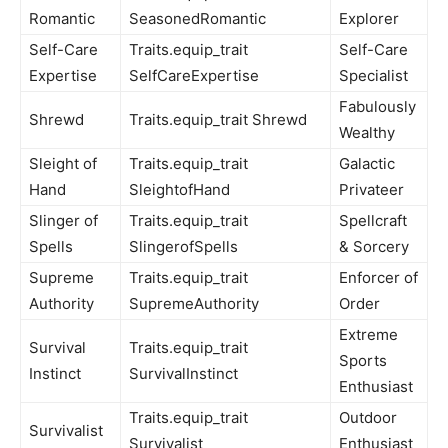
Romantic
SeasonedRomantic
Explorer
Self-Care
Traits.equip_trait
Self-Care
Expertise
SelfCareExpertise
Specialist
Fabulously
Shrewd
Traits.equip_trait Shrewd
Wealthy
Sleight of
Traits.equip_trait
Galactic
Hand
SleightofHand
Privateer
Slinger of
Traits.equip_trait
Spellcraft
Spells
SlingerofSpells
& Sorcery
Supreme
Traits.equip_trait
Enforcer of
Authority
SupremeAuthority
Order
Extreme
Survival
Traits.equip_trait
Sports
Instinct
SurvivalInstinct
Enthusiast
Traits.equip_trait
Outdoor
Survivalist
Survivalist
Enthusiast