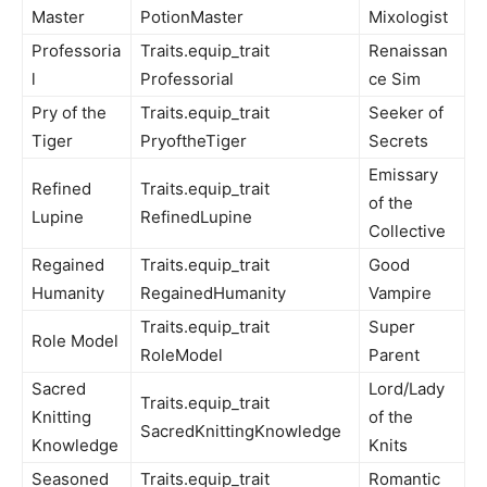
Master
PotionMaster
Mixologist
Professoria
Traits.equip_trait
Renaissan
l
Professorial
ce Sim
Pry of the
Traits.equip_trait
Seeker of
Tiger
PryoftheTiger
Secrets
Emissary
Refined
Traits.equip_trait
of the
Lupine
RefinedLupine
Collective
Regained
Traits.equip_trait
Good
Humanity
RegainedHumanity
Vampire
Traits.equip_trait
Super
Role Model
RoleModel
Parent
Sacred
Lord/Lady
Traits.equip_trait
Knitting
of the
SacredKnittingKnowledge
Knowledge
Knits
Seasoned
Traits.equip_trait
Romantic