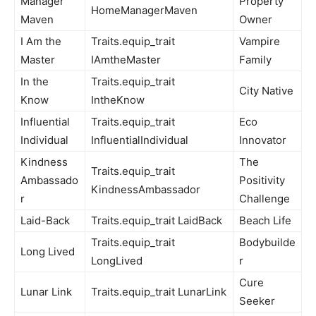
Manager
Property
HomeManagerMaven
Maven
Owner
I Am the
Traits.equip_trait
Vampire
Master
IAmtheMaster
Family
In the
Traits.equip_trait
City Native
Know
IntheKnow
Influential
Traits.equip_trait
Eco
Individual
InfluentialIndividual
Innovator
Kindness
The
Traits.equip_trait
Ambassado
Positivity
KindnessAmbassador
r
Challenge
Laid-Back
Traits.equip_trait LaidBack
Beach Life
Traits.equip_trait
Bodybuilde
Long Lived
LongLived
r
Cure
Lunar Link
Traits.equip_trait LunarLink
Seeker